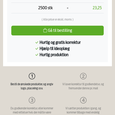
2500 stk
23,25
( Alle priser er ekskl. moms )
Gå til bestilling
Hurtig og gratis korrektur
Hjælp til ideoplæg
Hurtig produktion
Bestil de ønskede produkter, og angiv
Vi laver korrektur til godkendelse, og
logo, placering osv.
fremsender denne pr. mail
Du godkender korrektur, eller kommer
Vi sætter produktion i gang, og
med rettelser hvis der måtte være
kommer tilbage med endelig