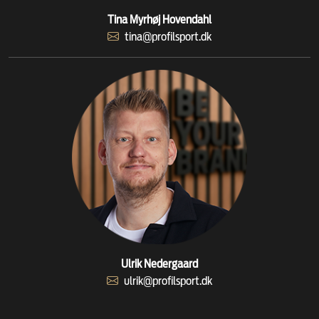
Tina Myrhøj Hovendahl
tina@profilsport.dk
Ulrik Nedergaard
ulrik@profilsport.dk