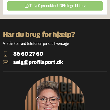
Tilføj
0
produkter
UDEN logo
til kurv
Har du brug for hjælp?
Vi står klar ved telefonen på alle hverdage
86 60 27 60
salg@profilsport.dk