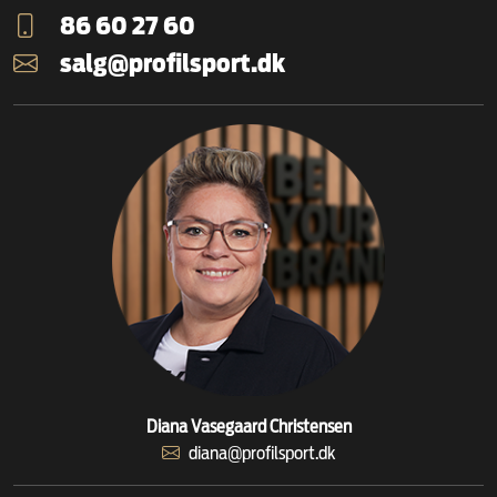
86 60 27 60
salg@profilsport.dk
Diana Vasegaard Christensen
diana@profilsport.dk