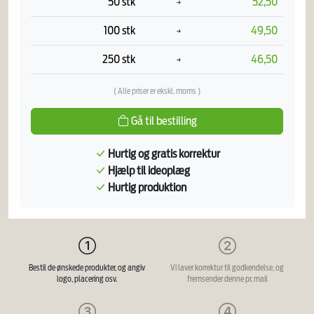
50 stk
52,50
100 stk
49,50
250 stk
46,50
( Alle priser er ekskl. moms )
Gå til bestilling
Hurtig og gratis korrektur
Hjælp til ideoplæg
Hurtig produktion
Bestil de ønskede produkter, og angiv
Vi laver korrektur til godkendelse, og
logo, placering osv.
fremsender denne pr. mail