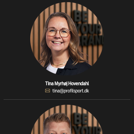
Tina Myrhøj Hovendahl
tina@profilsport.dk