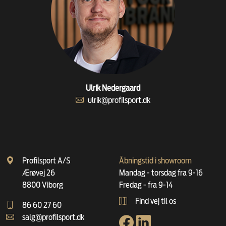
Ulrik Nedergaard
ulrik@profilsport.dk
Profilsport A/S
Åbningstid i showroom
Ærøvej 26
Mandag - torsdag fra 9-16
8800 Viborg
Fredag - fra 9-14
Find vej til os
86 60 27 60
salg@profilsport.dk