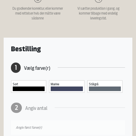
Du godkender korrektur, eller kommer
Vi sætter produktion i gang, og
med rettelser hvis der måtte være
kommer tilbage med endelig
sådanne
leveringstid.
Bestilling
1
Vælg farve(r)
Sort
Marine
Stålgrå
2
Angiv antal
Angiv først farve(r)