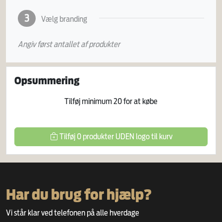
3
Vælg branding
Angiv først antallet af produkter
Opsummering
Tilføj minimum
20
for at købe
Tilføj
0
produkter
UDEN logo
til kurv
Har du brug for hjælp?
Vi står klar ved telefonen på alle hverdage