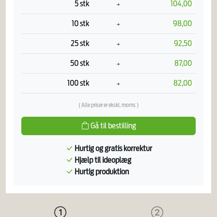
5 stk
104,00
10 stk
98,00
25 stk
92,50
50 stk
87,00
100 stk
82,00
( Alle priser er ekskl. moms )
Gå til bestilling
Hurtig og gratis korrektur
Hjælp til ideoplæg
Hurtig produktion