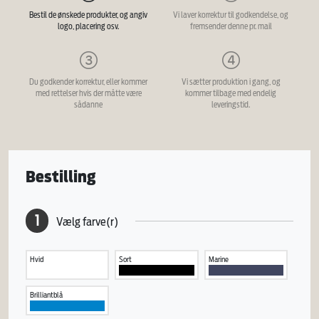
Bestil de ønskede produkter, og angiv
Vi laver korrektur til godkendelse, og
logo, placering osv.
fremsender denne pr. mail
Du godkender korrektur, eller kommer
Vi sætter produktion i gang, og
med rettelser hvis der måtte være
kommer tilbage med endelig
sådanne
leveringstid.
Bestilling
1
Vælg farve(r)
Hvid
Sort
Marine
Brilliantblå