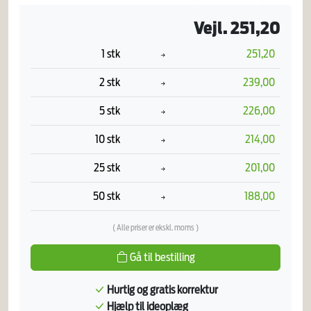
Vejl. 251,20
1 stk
251,20
2 stk
239,00
5 stk
226,00
10 stk
214,00
25 stk
201,00
50 stk
188,00
( Alle priser er ekskl. moms )
Gå til bestilling
Hurtig og gratis korrektur
Hjælp til ideoplæg