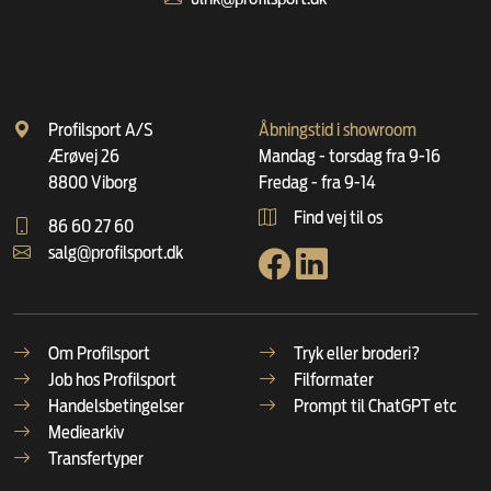
Profilsport A/S
Åbningstid i showroom
Ærøvej 26
Mandag - torsdag fra 9-16
8800 Viborg
Fredag - fra 9-14
Find vej til os
86 60 27 60
salg@profilsport.dk
Om Profilsport
Tryk eller broderi?
Job hos Profilsport
Filformater
Handelsbetingelser
Prompt til ChatGPT etc
Mediearkiv
Transfertyper