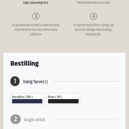
logo, placering osv.
fremsender denne pr. mail
Du godkender korrektur, eller kommer
Vi sætter produktion i gang, og
med rettelser hvis der måtte være
kommer tilbage med endelig
sådanne
leveringstid.
Bestilling
1
Vælg farve(r)
NavyBlue ( 580 )
Black ( 99 )
2
Angiv antal