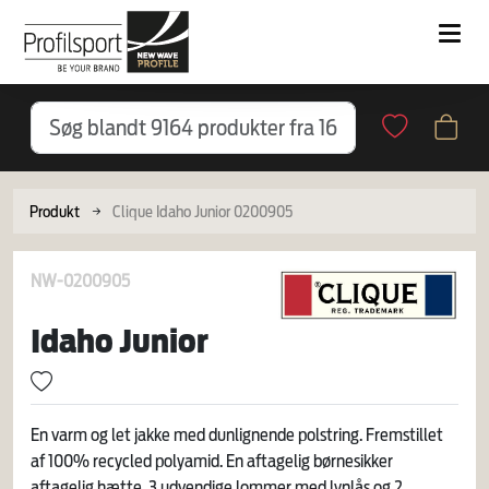
Produkt
Clique Idaho Junior 0200905
NW-0200905
Idaho Junior
En varm og let jakke med dunlignende polstring. Fremstillet
af 100% recycled polyamid. En aftagelig børnesikker
aftagelig hætte. 3 udvendige lommer med lynlås og 2