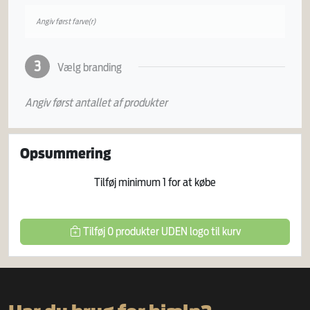
Angiv først farve(r)
3
Vælg branding
Angiv først antallet af produkter
Opsummering
Tilføj minimum
1
for at købe
Tilføj
0
produkter
UDEN logo
til kurv