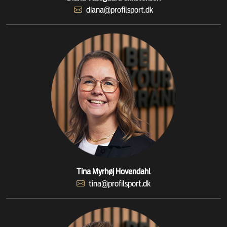
diana@profilsport.dk
Tina Myrhøj Hovendahl
tina@profilsport.dk