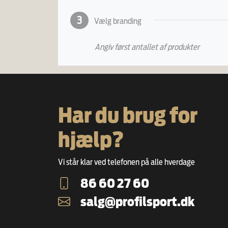
3
Vælg branding
Angiv først antallet af produkter
Har du brug for
hjælp?
Vi står klar ved telefonen på alle hverdage
86 60 27 60
salg@profilsport.dk