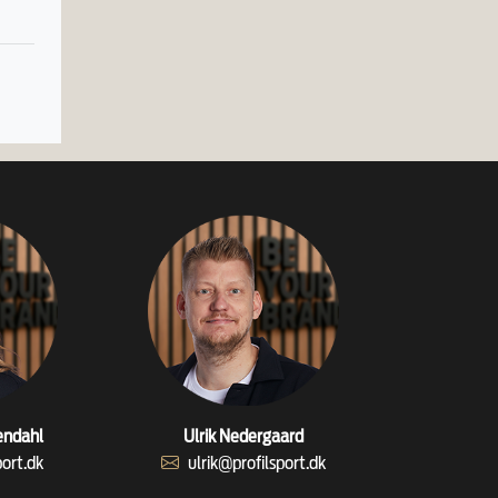
endahl
Ulrik Nedergaard
port.dk
ulrik@profilsport.dk