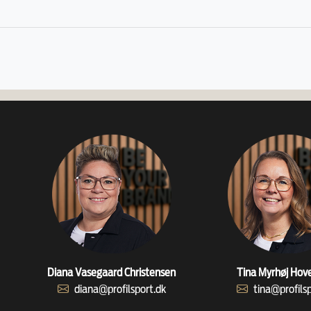
Diana Vasegaard Christensen
Tina Myrhøj Hov
diana@profilsport.dk
tina@profils