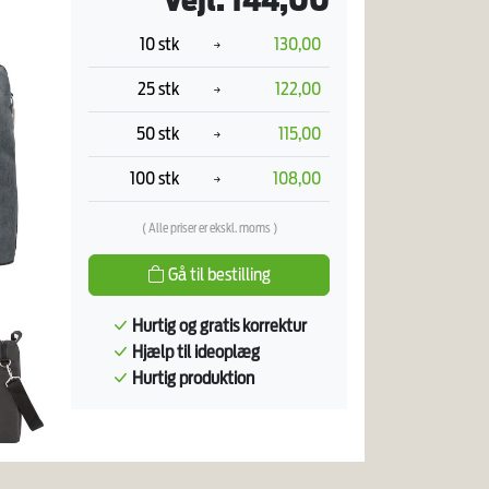
Vejl. 144,00
10 stk
130,00
25 stk
122,00
50 stk
115,00
100 stk
108,00
( Alle priser er ekskl. moms )
Gå til bestilling
Hurtig og gratis korrektur
Hjælp til ideoplæg
Hurtig produktion