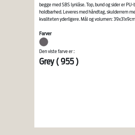
begge med SBS lynlåse. Top, bund og sider er PU-b
holdbarhed. Leveres med håndtag, skulderrem med
kvaliteten yderligere. Mål og volumen: 39x31x9cm
Farver
Den viste farve er :
Grey ( 955 )