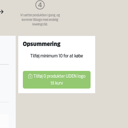
Vi sætter produktion i gang, og
kommer tilbage med endelig
leveringstid.
Opsummering
Tilføj minimum
10
for at købe
Tilføj
0
produkter
UDEN logo
til kurv