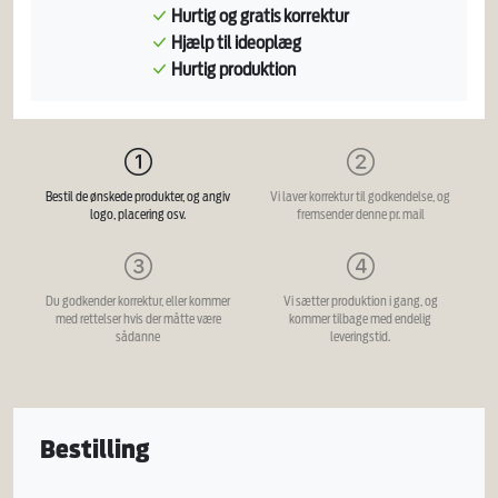
Hurtig og gratis korrektur
Hjælp til ideoplæg
Hurtig produktion
Bestil de ønskede produkter, og angiv
Vi laver korrektur til godkendelse, og
logo, placering osv.
fremsender denne pr. mail
Du godkender korrektur, eller kommer
Vi sætter produktion i gang, og
med rettelser hvis der måtte være
kommer tilbage med endelig
sådanne
leveringstid.
Bestilling