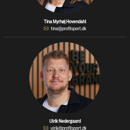
Tina Myrhøj Hovendahl
tina@profilsport.dk
Ulrik Nedergaard
ulrik@profilsport.dk