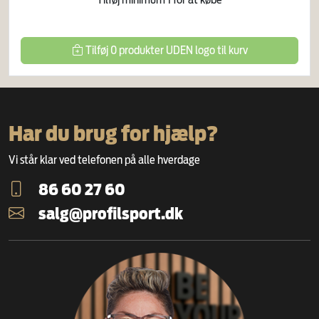
Tilføj
0
produkter
UDEN logo
til kurv
Har du brug for hjælp?
Vi står klar ved telefonen på alle hverdage
86 60 27 60
salg@profilsport.dk