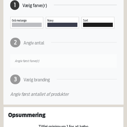
1
Vælg farve(r)
Grå melange
Navy
Sort
2
Angiv antal
Angiv først farve(r)
3
Vælg branding
Angiv først antallet af produkter
Opsummering
Tilføj minimum
1
for at købe