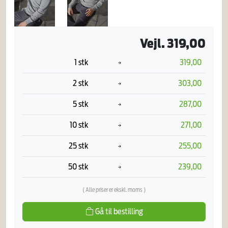
Vejl. 319,00
1 stk
319,00
2 stk
303,00
5 stk
287,00
10 stk
271,00
25 stk
255,00
50 stk
239,00
( Alle priser er ekskl. moms )
Gå til bestilling