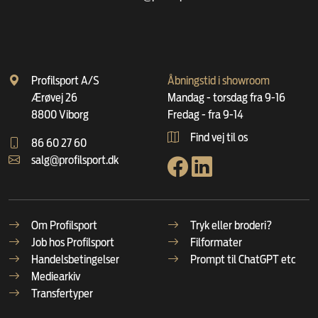
Profilsport A/S
Åbningstid i showroom
Ærøvej 26
Mandag - torsdag fra 9-16
8800 Viborg
Fredag - fra 9-14
Find vej til os
86 60 27 60
salg@profilsport.dk
Om Profilsport
Tryk eller broderi?
Job hos Profilsport
Filformater
Handelsbetingelser
Prompt til ChatGPT etc
Mediearkiv
Transfertyper