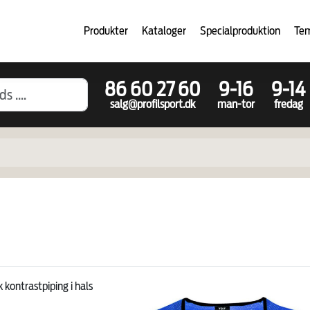
Produkter
Kataloger
Specialproduktion
Te
86 60 27 60
9-16
9-14
salg@profilsport.dk
man-tor
fredag
 kontrastpiping i hals