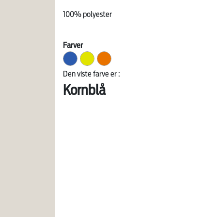
100% polyester
Farver
Den viste farve er :
Kornblå