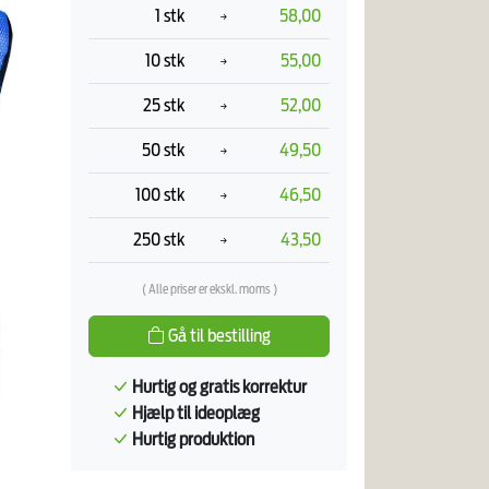
1 stk
58,00
10 stk
55,00
25 stk
52,00
50 stk
49,50
100 stk
46,50
250 stk
43,50
( Alle priser er ekskl. moms )
Gå til bestilling
Hurtig og gratis korrektur
Hjælp til ideoplæg
Hurtig produktion