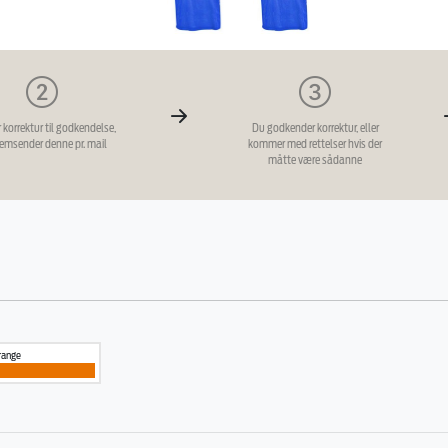
r korrektur til godkendelse,
Du godkender korrektur, eller
remsender denne pr. mail
kommer med rettelser hvis der
måtte være sådanne
range