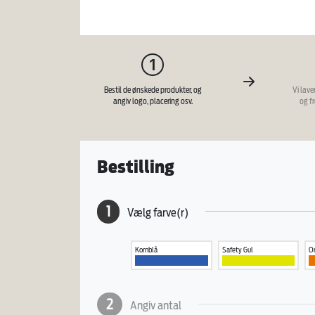
Bestil de ønskede produkter, og
Vi lave
angiv logo, placering osv.
og f
Bestilling
1
Vælg farve(r)
Kornblå
Safety Gul
O
2
Angiv antal