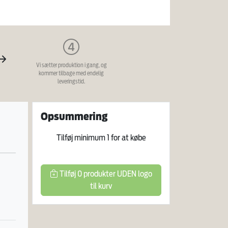
Vi sætter produktion i gang, og
kommer tilbage med endelig
leveringstid.
Opsummering
Tilføj minimum
1
for at købe
Tilføj
0
produkter
UDEN logo
til kurv