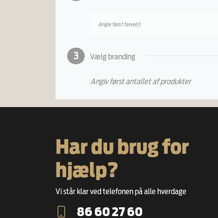
Angiv først farve(r)
3
Vælg branding
Angiv først antallet af produkter
Har du brug for
hjælp?
Vi står klar ved telefonen på alle hverdage
86 60 27 60