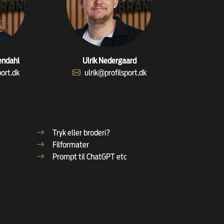
endahl
Ulrik Nedergaard
port.dk
ulrik@profilsport.dk
Tryk eller broderi?
Filformater
Prompt til ChatGPT etc