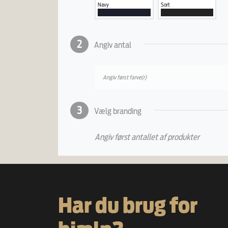
Navy
Sort
2
Angiv antal
Angiv først farve(r)
3
Vælg branding
Angiv først antallet af produkter
Har du brug for