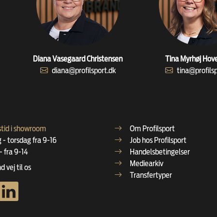
Diana Vasegaard Christensen
Tina Myrhøj Hov
diana@profilsport.dk
tina@profils
tid i showroom
Om Profilsport
- torsdag fra 9-16
Job hos Profilsport
- fra 9-14
Handelsbetingelser
Mediearkiv
d vej til os
Transfertyper