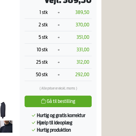
Vejl. 389,50
1 stk
389,50
2 stk
370,00
5 stk
351,00
10 stk
331,00
25 stk
312,00
50 stk
292,00
( Alle priser er ekskl. moms )
Gå til bestilling
Hurtig og gratis korrektur
Hjælp til ideoplæg
Hurtig produktion