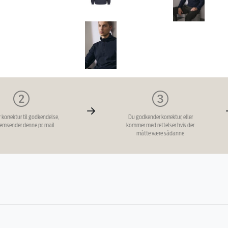
r korrektur til godkendelse,
Du godkender korrektur, eller
remsender denne pr. mail
kommer med rettelser hvis der
måtte være sådanne