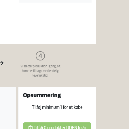
Vi sætter produktion i gang, og
kommer tilbage med endelig
leveringstid.
Opsummering
Tilføj minimum
1
for at købe
Tilføj
0
produkter
UDEN logo