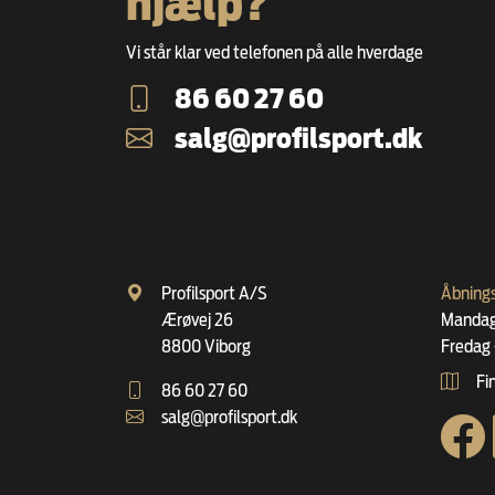
hjælp?
Vi står klar ved telefonen på alle hverdage
86 60 27 60
salg@profilsport.dk
Profilsport A/S
Åbnings
Ærøvej 26
Mandag 
8800 Viborg
Fredag 
Fin
86 60 27 60
salg@profilsport.dk