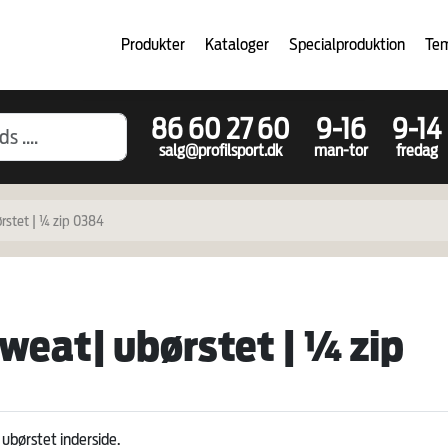
Produkter
Kataloger
Specialproduktion
Te
86 60 27 60
9-16
9-14
salg@profilsport.dk
man-tor
fredag
rstet | ¼ zip 0384
eat| ubørstet | ¼ zip
ubørstet inderside.