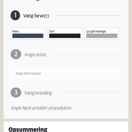
1
Vælg farve(r)
Navy
Sort
Lys grå melange
2
Angiv antal
Angiv først farve(r)
3
Vælg branding
Angiv først antallet af produkter
Opsummering