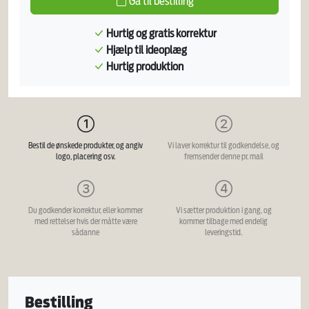
Gå til bestilling
Hurtig og gratis korrektur
Hjælp til ideoplæg
Hurtig produktion
Bestil de ønskede produkter, og angiv
Vi laver korrektur til godkendelse, og
logo, placering osv.
fremsender denne pr. mail
Du godkender korrektur, eller kommer
Vi sætter produktion i gang, og
med rettelser hvis der måtte være
kommer tilbage med endelig
sådanne
leveringstid.
Bestilling