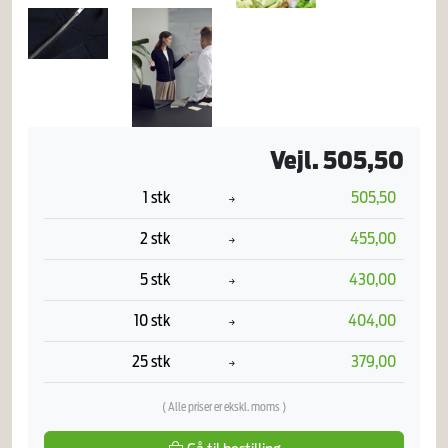
Vejl. 505,50
1 stk
505,50
2 stk
455,00
5 stk
430,00
10 stk
404,00
25 stk
379,00
( Alle priser er ekskl. moms )