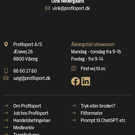
Ulrik Nedergaard
ulrik@profilsport.dk
Profilsport A/S
Åbningstid i showroom
Ærøvej 26
Mandag - torsdag fra 9-16
8800 Viborg
Fredag - fra 9-14
Find vej til os
86 60 27 60
salg@profilsport.dk
Om Profilsport
Tryk eller broderi?
Job hos Profilsport
Filformater
Handelsbetingelser
Prompt til ChatGPT etc
Mediearkiv
Transfertyper