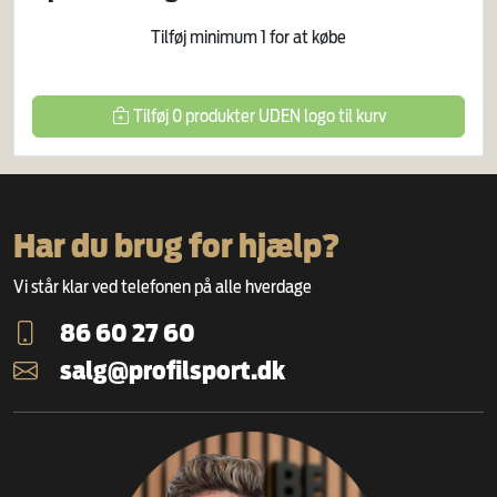
Tilføj minimum
1
for at købe
Tilføj
0
produkter
UDEN logo
til kurv
Har du brug for hjælp?
Vi står klar ved telefonen på alle hverdage
86 60 27 60
salg@profilsport.dk