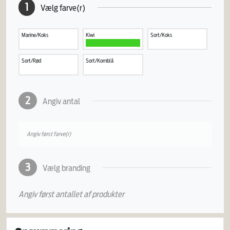
1
Vælg farve(r)
Marine/Koks
Kiwi
Sort/Koks
Sort/Rød
Sort/Kornblå
2
Angiv antal
Angiv først farve(r)
3
Vælg branding
Angiv først antallet af produkter