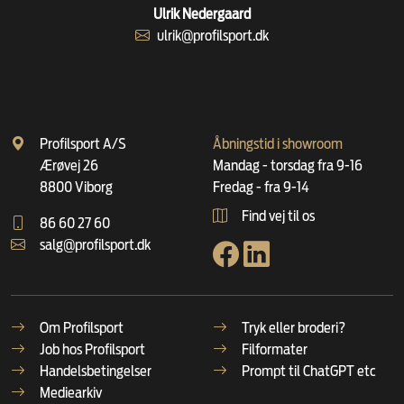
Ulrik Nedergaard
ulrik@profilsport.dk
Profilsport A/S
Åbningstid i showroom
Ærøvej 26
Mandag - torsdag fra 9-16
8800 Viborg
Fredag - fra 9-14
Find vej til os
86 60 27 60
salg@profilsport.dk
Om Profilsport
Tryk eller broderi?
Job hos Profilsport
Filformater
Handelsbetingelser
Prompt til ChatGPT etc
Mediearkiv