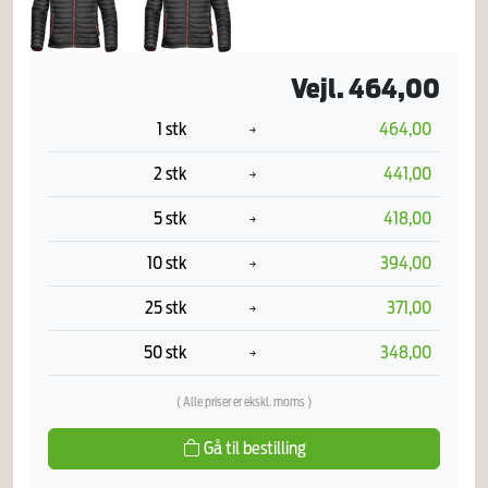
Vejl. 464,00
1 stk
464,00
2 stk
441,00
5 stk
418,00
10 stk
394,00
25 stk
371,00
50 stk
348,00
( Alle priser er ekskl. moms )
Gå til bestilling