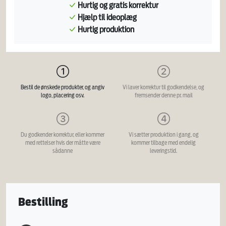
Hurtig og gratis korrektur
Hjælp til ideoplæg
Hurtig produktion
Bestil de ønskede produkter, og angiv
Vi laver korrektur til godkendelse, og
logo, placering osv.
fremsender denne pr. mail
Du godkender korrektur, eller kommer
Vi sætter produktion i gang, og
med rettelser hvis der måtte være
kommer tilbage med endelig
sådanne
leveringstid.
Bestilling