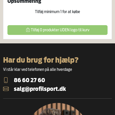
Opsummering
Tilføj minimum
1
for at købe
Tilføj
0
produkter
UDEN logo
til kurv
Har du brug for hjælp?
Vi står klar ved telefonen på alle hverdage
86 60 27 60
salg@profilsport.dk