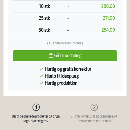
10 stk
288,00
25 stk
271,00
50 stk
254,00
( Alle priser er ekskl. moms )
Gå til bestilling
Hurtig og gratis korrektur
Hjælp til ideoplæg
Hurtig produktion
Bestil de ønskede produkter, og angiv
Vi laver korrektur til godkendelse, og
logo, placering osv.
fremsender denne pr. mail