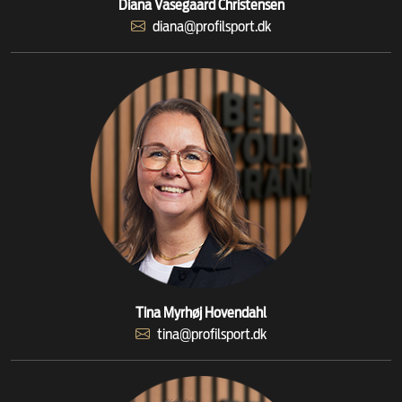
Diana Vasegaard Christensen
diana@profilsport.dk
Tina Myrhøj Hovendahl
tina@profilsport.dk