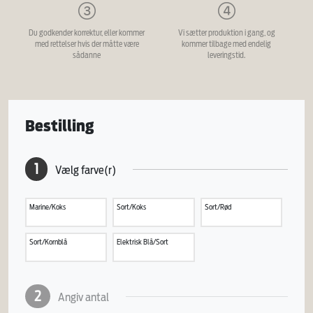
Du godkender korrektur, eller kommer
Vi sætter produktion i gang, og
med rettelser hvis der måtte være
kommer tilbage med endelig
sådanne
leveringstid.
Bestilling
1
Vælg farve(r)
Marine/Koks
Sort/Koks
Sort/Rød
Sort/Kornblå
Elektrisk Blå/Sort
2
Angiv antal