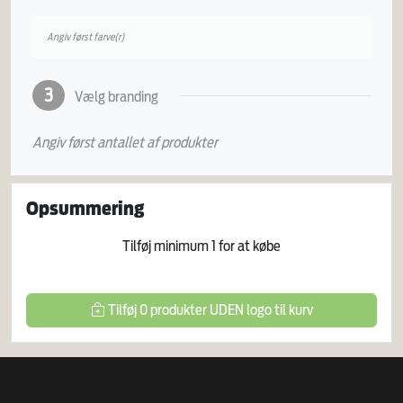
Angiv først farve(r)
3
Vælg branding
Angiv først antallet af produkter
Opsummering
Tilføj minimum
1
for at købe
Tilføj
0
produkter
UDEN logo
til kurv