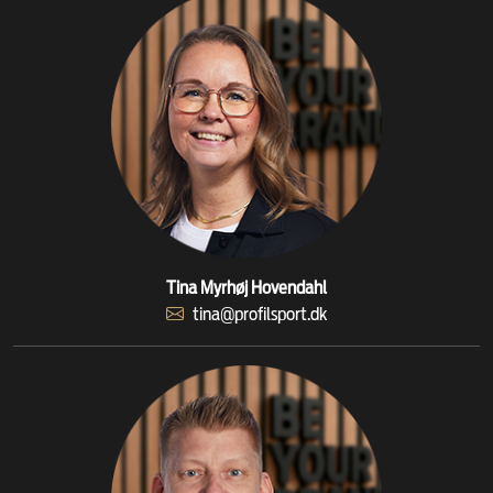
Tina Myrhøj Hovendahl
tina@profilsport.dk