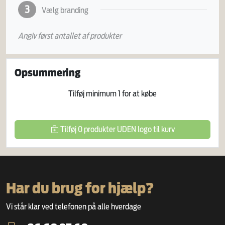
3
Vælg branding
Angiv først antallet af produkter
Opsummering
Tilføj minimum
1
for at købe
Tilføj
0
produkter
UDEN logo
til kurv
Har du brug for hjælp?
Vi står klar ved telefonen på alle hverdage