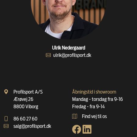
Ulrik Nedergaard
ulrik@profilsport.dk
Profilsport A/S
Åbningstid i showroom
Ærøvej 26
Mandag - torsdag fra 9-16
8800 Viborg
Fredag - fra 9-14
Find vej til os
86 60 27 60
salg@profilsport.dk