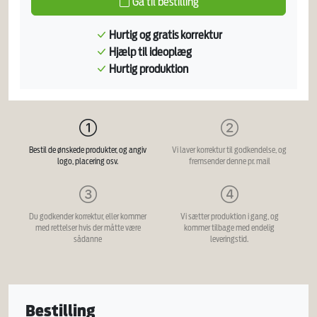
Gå til bestilling
Hurtig og gratis korrektur
Hjælp til ideoplæg
Hurtig produktion
Bestil de ønskede produkter, og angiv
Vi laver korrektur til godkendelse, og
logo, placering osv.
fremsender denne pr. mail
Du godkender korrektur, eller kommer
Vi sætter produktion i gang, og
med rettelser hvis der måtte være
kommer tilbage med endelig
sådanne
leveringstid.
Bestilling