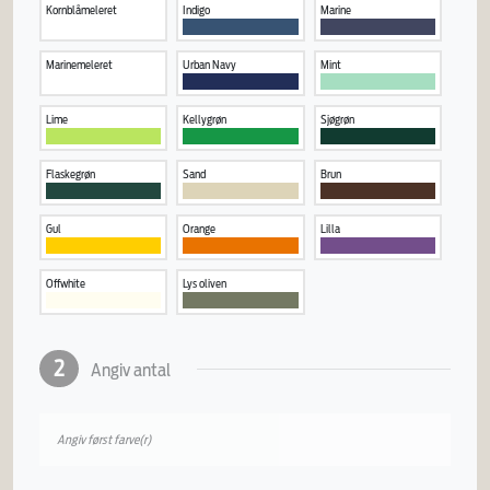
Kornblåmeleret
Indigo
Marine
Marinemeleret
Urban Navy
Mint
Lime
Kellygrøn
Sjøgrøn
Flaskegrøn
Sand
Brun
Gul
Orange
Lilla
Offwhite
Lys oliven
2
Angiv antal
Angiv først farve(r)