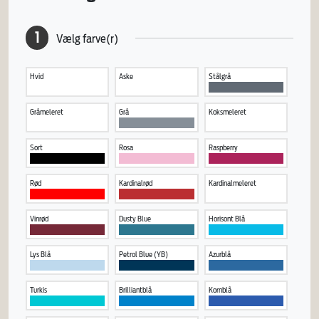
1
Vælg farve(r)
Hvid
Aske
Stålgrå
Gråmeleret
Grå
Koksmeleret
Sort
Rosa
Raspberry
Rød
Kardinalrød
Kardinalmeleret
Vinrød
Dusty Blue
Horisont Blå
Lys Blå
Petrol Blue (YB)
Azurblå
Turkis
Brilliantblå
Kornblå