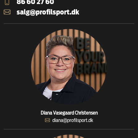
86 60 27 60
salg@profilsport.dk
Diana Vasegaard Christensen
diana@profilsport.dk