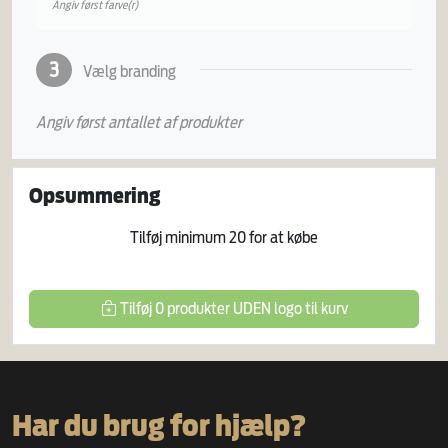
Angiv først farve(r)
3
Vælg branding
Angiv først antallet af produkter
Opsummering
Tilføj minimum
20
for at købe
Tilføj
0
produkter
UDEN logo
til kurv
Har du brug for hjælp?