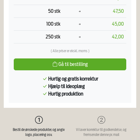
50 stk
47,50
100 stk
45,00
250 stk
42,00
( Alle priser er ekskl. moms )
Gå til bestilling
Hurtig og gratis korrektur
Hjælp til ideoplæg
Hurtig produktion
Bestil de ønskede produkter, og angiv
Vi laver korrektur til godkendelse, og
logo, placering osv.
fremsender denne pr. mail