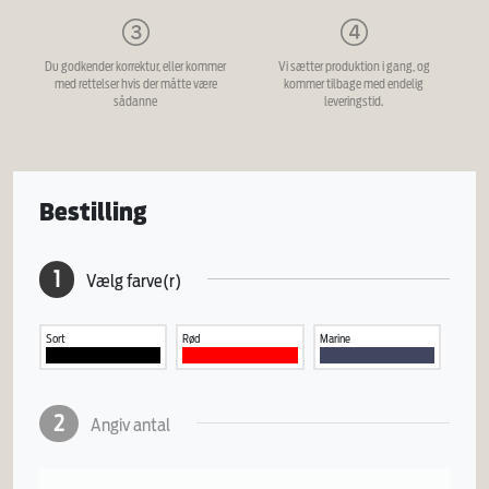
Du godkender korrektur, eller kommer
Vi sætter produktion i gang, og
med rettelser hvis der måtte være
kommer tilbage med endelig
sådanne
leveringstid.
Bestilling
1
Vælg farve(r)
Sort
Rød
Marine
2
Angiv antal