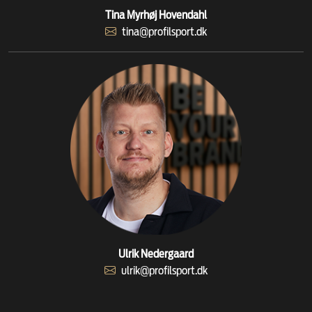
Tina Myrhøj Hovendahl
tina@profilsport.dk
Ulrik Nedergaard
ulrik@profilsport.dk