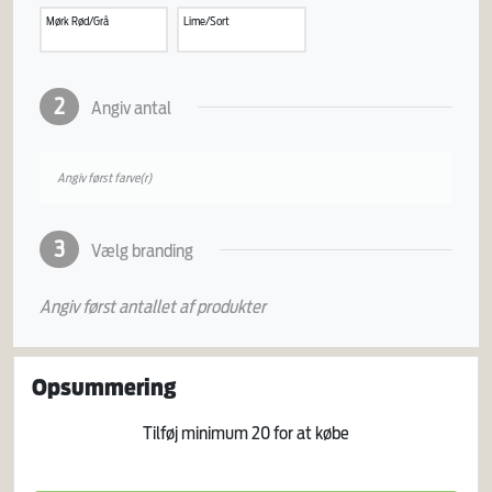
Mørk Rød/Grå
Lime/Sort
2
Angiv antal
Angiv først farve(r)
3
Vælg branding
Angiv først antallet af produkter
Opsummering
Tilføj minimum
20
for at købe