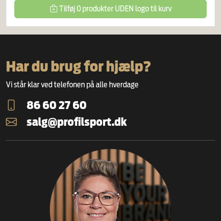
Tilføj
0
produkter
UDEN logo
til kurv
Har du brug for hjælp?
Vi står klar ved telefonen på alle hverdage
86 60 27 60
salg@profilsport.dk