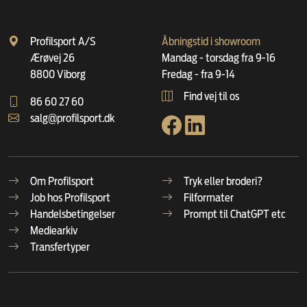
Profilsport A/S
Åbningstid i showroom
Ærøvej 26
Mandag - torsdag fra 9-16
8800 Viborg
Fredag - fra 9-14
Find vej til os
86 60 27 60
salg@profilsport.dk
Om Profilsport
Tryk eller broderi?
Job hos Profilsport
Filformater
Handelsbetingelser
Prompt til ChatGPT etc
Mediearkiv
Transfertyper