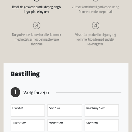
Bestil de ønskede produkter, og angiv
Vi laver korrektur til godkendelse, og
logo, placering osv.
fremsender denne pr. mail
Du godkender korrektur, eller kommer
Vi sætter produktion i gang, og
med rettelser hvis der måtte være
kommer tilbage med endelig
sådanne
leveringstid.
Bestilling
1
Vælg farve(r)
Hvid/Grå
Sort/Grå
Raspberry/Sort
Turkis/Sort
Violet/Sort
Sort/Rød