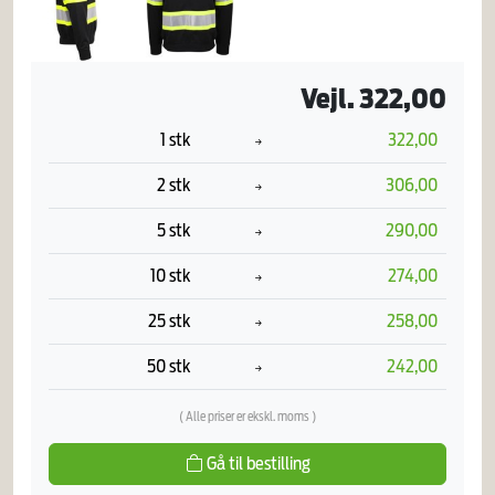
Vejl. 322,00
1 stk
322,00
2 stk
306,00
5 stk
290,00
10 stk
274,00
25 stk
258,00
50 stk
242,00
( Alle priser er ekskl. moms )
Gå til bestilling