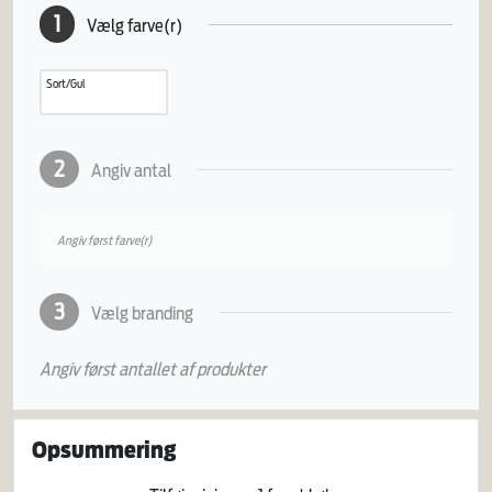
1
Vælg farve(r)
Sort/Gul
2
Angiv antal
Angiv først farve(r)
3
Vælg branding
Angiv først antallet af produkter
Opsummering