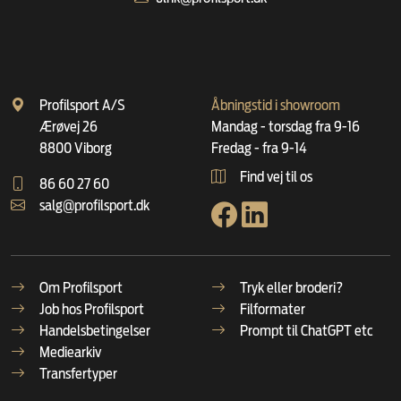
Profilsport A/S
Åbningstid i showroom
Ærøvej 26
Mandag - torsdag fra 9-16
8800 Viborg
Fredag - fra 9-14
Find vej til os
86 60 27 60
salg@profilsport.dk
Om Profilsport
Tryk eller broderi?
Job hos Profilsport
Filformater
Handelsbetingelser
Prompt til ChatGPT etc
Mediearkiv
Transfertyper