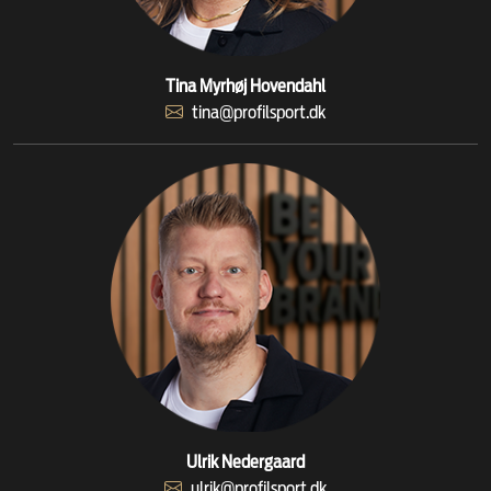
Tina Myrhøj Hovendahl
tina@profilsport.dk
Ulrik Nedergaard
ulrik@profilsport.dk