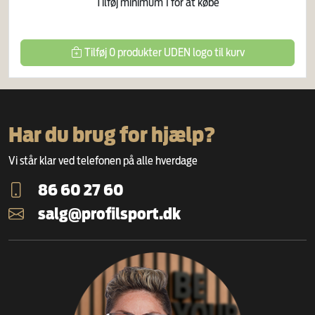
Tilføj minimum
1
for at købe
Tilføj
0
produkter
UDEN logo
til kurv
Har du brug for hjælp?
Vi står klar ved telefonen på alle hverdage
86 60 27 60
salg@profilsport.dk