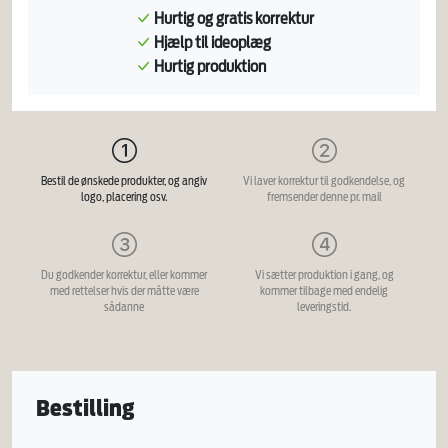
Hurtig og gratis korrektur
Hjælp til ideoplæg
Hurtig produktion
Bestil de ønskede produkter, og angiv
Vi laver korrektur til godkendelse, og
logo, placering osv.
fremsender denne pr. mail
Du godkender korrektur, eller kommer
Vi sætter produktion i gang, og
med rettelser hvis der måtte være
kommer tilbage med endelig
sådanne
leveringstid.
Bestilling