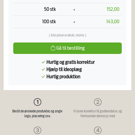
50 stk
152,00
100 stk
143,00
( Alle priser er ekskl. moms )
Gå til bestilling
Hurtig og gratis korrektur
Hjælp til ideoplæg
Hurtig produktion
Bestil de ønskede produkter, og angiv
Vi laver korrektur til godkendelse, og
logo, placering osv.
fremsender denne pr. mail