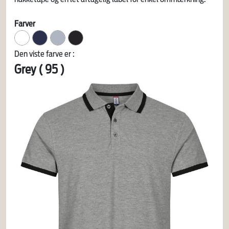
Farver
Den viste farve er :
Grey ( 95 )