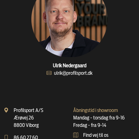
Ulrik Nedergaard
ulrik@profilsport.dk
Profilsport A/S
Åbningstid i showroom
Ærøvej 26
Mandag - torsdag fra 9-16
8800 Viborg
Fredag - fra 9-14
Find vej til os
86 60 27 60