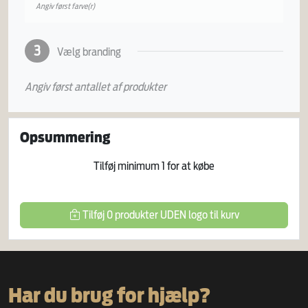
Angiv først farve(r)
3
Vælg branding
Angiv først antallet af produkter
Opsummering
Tilføj minimum
1
for at købe
Tilføj
0
produkter
UDEN logo
til kurv
Har du brug for hjælp?