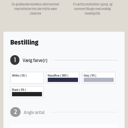
Du godkender korrektur, eller kommer
Vi sætter produktion i gang, og
med rettelser hvis der måtte være
kommer tilbage med endelig
sådanne
leveringstid.
Bestilling
1
Vælg farve(r)
White ( 00 )
NavyBlue ( 580 )
Grey ( 95 )
Black ( 99 )
2
Angiv antal