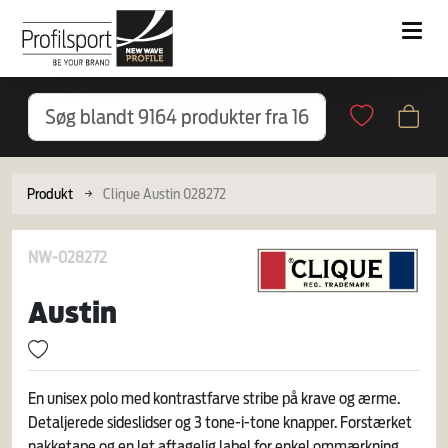
Produkt
Clique Austin 028272
NW-028272
Austin
En unisex polo med kontrastfarve stribe på krave og ærme.
Detaljerede sideslidser og 3 tone-i-tone knapper. Forstærket
nakketape og en let aftagelig label for enkel ommærkning.