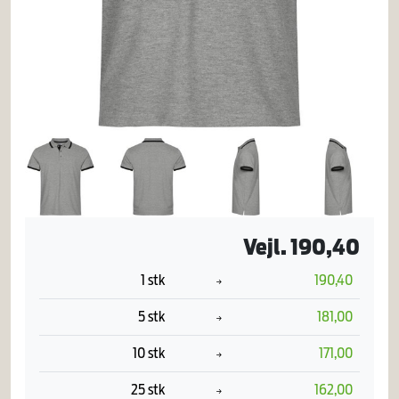
Vejl. 190,40
1 stk
190,40
5 stk
181,00
10 stk
171,00
25 stk
162,00