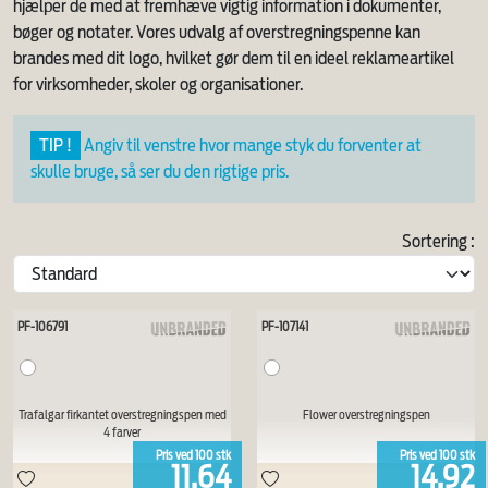
hjælper de med at fremhæve vigtig information i dokumenter,
bøger og notater. Vores udvalg af overstregningspenne kan
brandes med dit logo, hvilket gør dem til en ideel reklameartikel
for virksomheder, skoler og organisationer.
TIP !
Angiv til venstre hvor mange styk du forventer at
skulle bruge, så ser du den rigtige pris.
Sortering :
PF-106791
PF-107141
Trafalgar firkantet overstregningspen med
Flower overstregningspen
4 farver
Pris ved
100
stk
Pris ved
100
stk
11,64
14,92