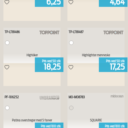
6,25
4,64
TP-LT81486
TP-LT81487
Highliker
Highlighter menneske
Pris ved
50
stk
Pris ved
50
stk
18,25
17,25
midocean
PF-106252
MO-MO8783
Patina overstreger med 5 farver
SQUARIE
Pris ved
100
stk
Pris ved
100
stk