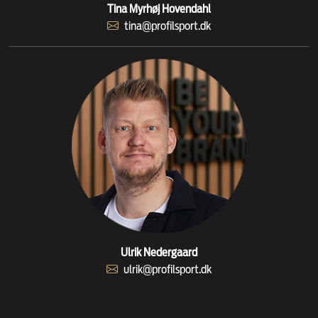
Tina Myrhøj Hovendahl
tina@profilsport.dk
Ulrik Nedergaard
ulrik@profilsport.dk