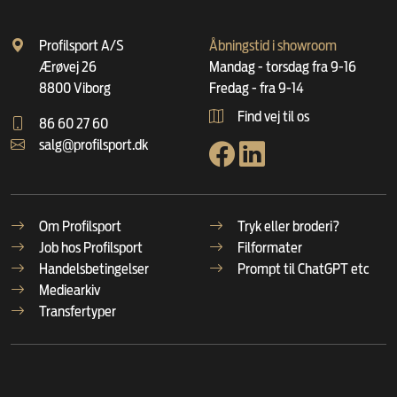
Profilsport A/S
Åbningstid i showroom
Ærøvej 26
Mandag - torsdag fra 9-16
8800 Viborg
Fredag - fra 9-14
Find vej til os
86 60 27 60
salg@profilsport.dk
Om Profilsport
Tryk eller broderi?
Job hos Profilsport
Filformater
Handelsbetingelser
Prompt til ChatGPT etc
Mediearkiv
Transfertyper