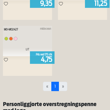
9,35
11,25
midocean
MO-MO2427
LIT
Pris ved
175
stk
4,75
«
1
»
Personliggjorte overstregningspenne