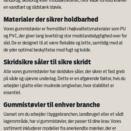
landbrug, skovbrug eller fritidsaktiviteter, hvor våde forhold kræver
en vandtæt og slidstærk støvle.
Materialer der sikrer holdbarhed
Vores gummistøvler er fremstillet i højkvalitetsmaterialer som PU
og PVC, der giver lang levetid og stor modstandsdygtighed over for
slid. De er designet til at være fleksible og lette, samtidig med at
de yder optimal beskyttelse mod fugt og kulde.
Skridsikre såler til sikre skridt
Alle vores gummistøvler har skridsikre såler, der sikrer et fast greb
på våde og ujævne underlag. Dette er en afgørende faktor, hvis du
arbejder i glatte eller mudrede omgivelser, hvor stabilitet er
essentiel.
Gummistøvler til enhver branche
Uanset om du arbejder i byggebranchen, landbruget eller et vådt
lagerområde, har vi gummistøvler, der passer til dine krav. Vores
sortiment inkluderer modeller fra anerkendte mærker, der er