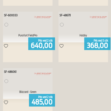
SF-600033
SF-486711
Purofort FieldPro
Hobby
Pris ved
2
stk
Pris ved
5
stk
640,00
368,00
SF-486061
Blizzard - Green
Pris ved
2
stk
485,00