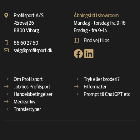
Profilsport A/S
Åbningstid i showroom
Ærøvej 26
Mandag - torsdag fra 9-16
8800 Viborg
Fredag - fra 9-14
Find vej til os
86 60 27 60
salg@profilsport.dk
Om Profilsport
Tryk eller broderi?
Job hos Profilsport
Filformater
Handelsbetingelser
Prompt til ChatGPT etc
Mediearkiv
Transfertyper