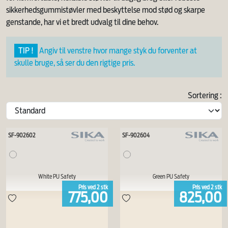
sikkerhedsgummistøvler med beskyttelse mod stød og skarpe
genstande, har vi et bredt udvalg til dine behov.
TIP !
Angiv til venstre hvor mange styk du forventer at
skulle bruge, så ser du den rigtige pris.
Sortering :
SF-902602
SF-902604
White PU Safety
Green PU Safety
Pris ved
2
stk
Pris ved
2
stk
775,00
825,00