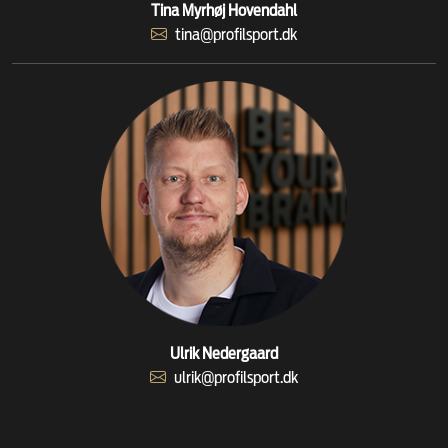
Tina Myrhøj Hovendahl
tina@profilsport.dk
Ulrik Nedergaard
ulrik@profilsport.dk