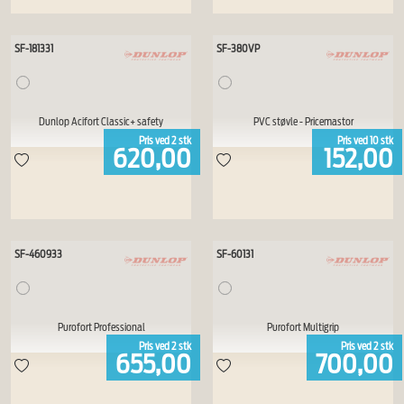
SF-181331
SF-380VP
Dunlop Acifort Classic+ safety
PVC støvle - Pricemastor
Pris ved
2
stk
Pris ved
10
stk
620,00
152,00
SF-460933
SF-60131
Purofort Professional
Purofort Multigrip
Pris ved
2
stk
Pris ved
2
stk
655,00
700,00