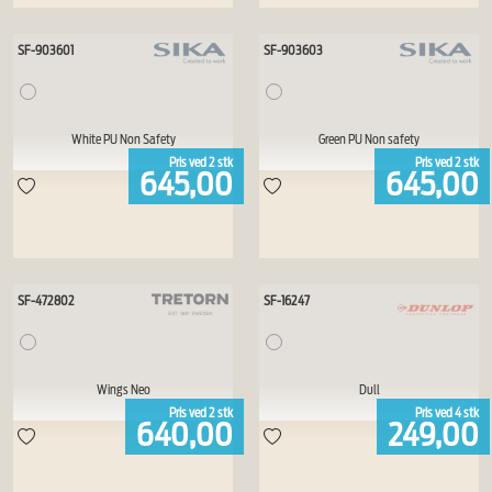
SF-903601
SF-903603
White PU Non Safety
Green PU Non safety
Pris ved
2
stk
Pris ved
2
stk
645,00
645,00
SF-472802
SF-16247
Wings Neo
Dull
Pris ved
2
stk
Pris ved
4
stk
640,00
249,00