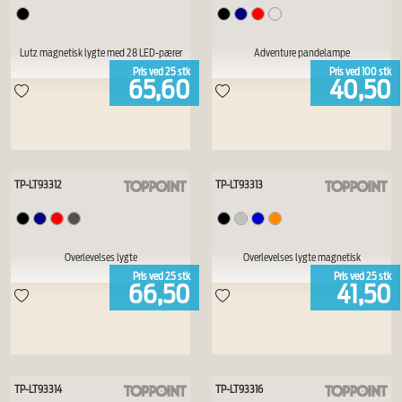
Lutz magnetisk lygte med 28 LED-pærer
Adventure pandelampe
Pris ved
25
stk
Pris ved
100
stk
65,60
40,50
TP-LT93312
TP-LT93313
Overlevelses lygte
Overlevelses lygte magnetisk
Pris ved
25
stk
Pris ved
25
stk
66,50
41,50
TP-LT93314
TP-LT93316