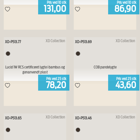
Pris ved
10
stk
Pris ved
10
stk
131,00
86,90
XD Collection
XD Collection
XD-P513.77
XD-P513.69
Lucid 1W RCS certificeret lygte i bambus og
COB pandelygte
genanvendt plast
Pris ved
25
stk
Pris ved
25
stk
78,20
43,60
XD Collection
XD Collection
XD-P513.65
XD-P513.46