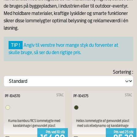
de bruges på byggepladsen, i industrien eller til outdoor-eventyr.
Med holdbare materialer, kraftige lyskilder og smarte funktioner
sikrer disse lommelygter optimal belysning og reklameværdi i én
løsning.
TIP !
Angiv til venstre hvor mange styk du forventer at
skulle bruge, så ser du den rigtige pris.
Sortering :
STAC
STAC
PF-104570
PF-104575
Kuma bambus/RCS lommelygte med
Helios lommelygte af genvundet plast
karabinhage i genvundet plast
med solcelledynamo og karabinhage
Pris ved
10
stk
Pris ved
25
stk