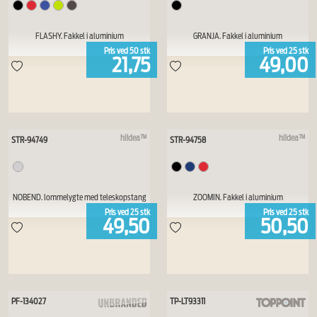
FLASHY. Fakkel i aluminium
GRANJA. Fakkel i aluminium
Pris ved
50
stk
Pris ved
25
stk
21,75
49,00
hi!dea™
hi!dea™
STR-94749
STR-94758
NOBEND. lommelygte med teleskopstang
ZOOMIN. Fakkel i aluminium
Pris ved
25
stk
Pris ved
25
stk
49,50
50,50
PF-134027
TP-LT93311