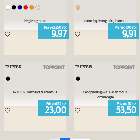
Nøglering pære
Lommelygte nøglering bambus
Pris ved
250
stk
Pris ved
100
stk
9,97
9,91
TP-LT93317
TP-LT93318
R-ABS & Lommelygte i bambus
Genopladelig R-ABS & bambus
lommelygte
Pris ved
25
stk
Pris ved
10
stk
23,00
53,50