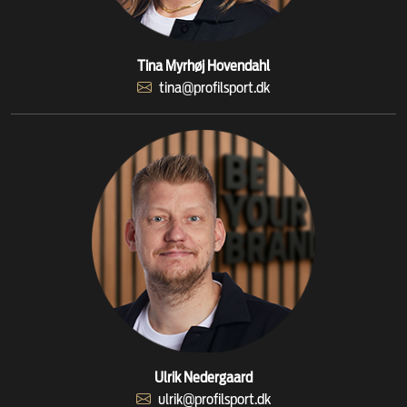
Tina Myrhøj Hovendahl
tina@profilsport.dk
Ulrik Nedergaard
ulrik@profilsport.dk