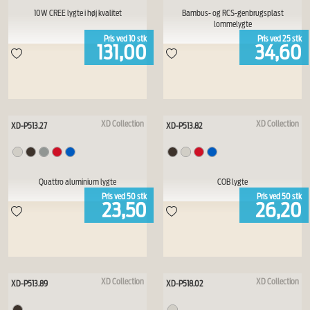
10W CREE lygte i høj kvalitet
Bambus- og RCS-genbrugsplast
lommelygte
Pris ved
10
stk
Pris ved
25
stk
131,00
34,60
XD Collection
XD Collection
XD-P513.27
XD-P513.82
Quattro aluminium lygte
COB lygte
Pris ved
50
stk
Pris ved
50
stk
23,50
26,20
XD Collection
XD Collection
XD-P513.89
XD-P518.02