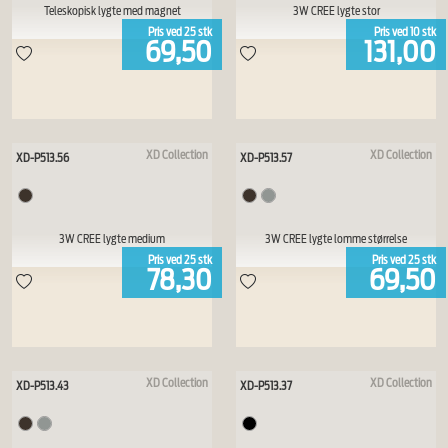
Teleskopisk lygte med magnet
3W CREE lygte stor
Pris ved
25
stk
Pris ved
10
stk
69,50
131,00
XD Collection
XD Collection
XD-P513.56
XD-P513.57
3W CREE lygte medium
3W CREE lygte lomme størrelse
Pris ved
25
stk
Pris ved
25
stk
78,30
69,50
XD Collection
XD Collection
XD-P513.43
XD-P513.37