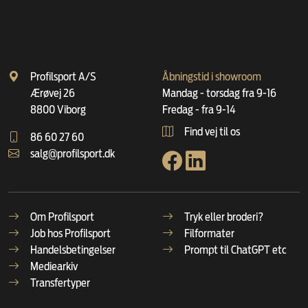
Profilsport A/S
Åbningstid i showroom
Ærøvej 26
Mandag - torsdag fra 9-16
8800 Viborg
Fredag - fra 9-14
Find vej til os
86 60 27 60
salg@profilsport.dk
Om Profilsport
Tryk eller broderi?
Job hos Profilsport
Filformater
Handelsbetingelser
Prompt til ChatGPT etc
Mediearkiv
Transfertyper