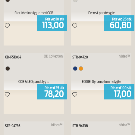
Stor teleskop lygte med COB
Everest pandelygte
Pris ved
10
stk
Pris ved
25
stk
113,00
60,80
XD Collection
hi!dea™
XD-P518.04
STR-94720
COB & LED pandelygte
EDDIE. Dynamo lommelygte
Pris ved
25
stk
Pris ved
100
stk
78,20
17,00
hi!dea™
hi!dea™
STR-94736
STR-94738