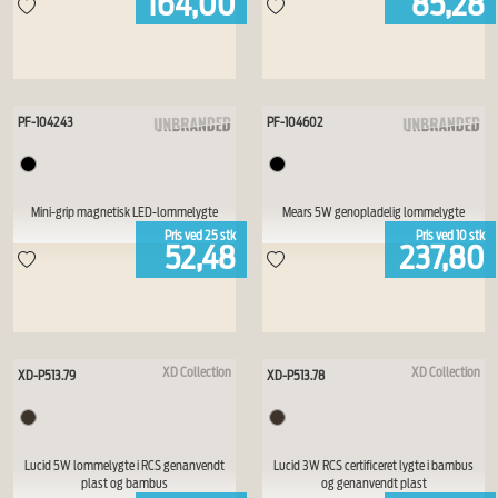
164,00
85,28
PF-104243
PF-104602
Mini-grip magnetisk LED-lommelygte
Mears 5W genopladelig lommelygte
Pris ved
25
stk
Pris ved
10
stk
52,48
237,80
XD Collection
XD Collection
XD-P513.79
XD-P513.78
Lucid 5W lommelygte i RCS genanvendt
Lucid 3W RCS certificeret lygte i bambus
plast og bambus
og genanvendt plast