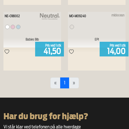
midocean
NE-O18002
MO-MO9240
Babies Bib
EPI
Pris ved
1
stk
Pris ved
1
stk
41,50
14,00
«
1
»
Har du brug for hjælp?
Vi står klar ved telefonen på alle hverdage