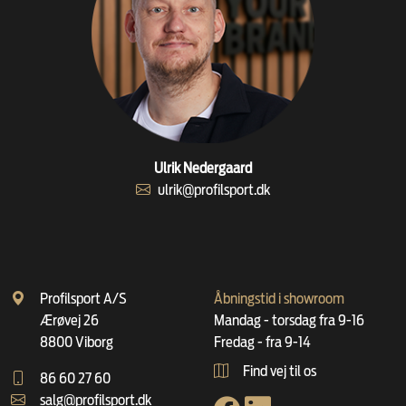
Ulrik Nedergaard
ulrik@profilsport.dk
Profilsport A/S
Åbningstid i showroom
Ærøvej 26
Mandag - torsdag fra 9-16
8800 Viborg
Fredag - fra 9-14
Find vej til os
86 60 27 60
salg@profilsport.dk