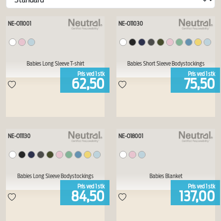
NE-O11001
NE-O11030
Babies Long Sleeve T-shirt
Babies Short Sleeve Bodystockings
Pris ved
1
stk
Pris ved
1
stk
62,50
75,50
NE-O11130
NE-O18001
Babies Long Sleeve Bodystockings
Babies Blanket
Pris ved
1
stk
Pris ved
1
stk
84,50
137,00