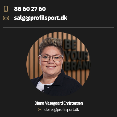
86 60 27 60
salg@profilsport.dk
Diana Vasegaard Christensen
diana@profilsport.dk