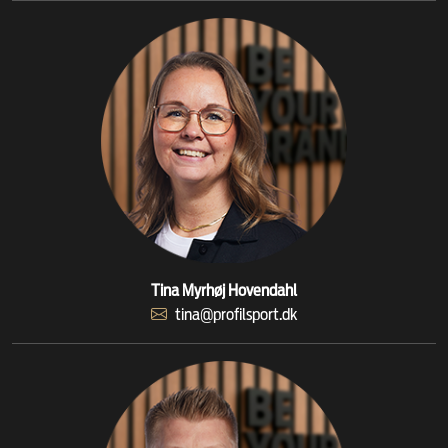
Tina Myrhøj Hovendahl
tina@profilsport.dk