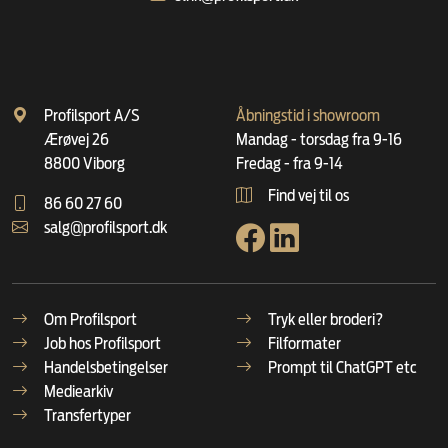
Profilsport A/S
Åbningstid i showroom
Ærøvej 26
Mandag - torsdag fra 9-16
8800 Viborg
Fredag - fra 9-14
Find vej til os
86 60 27 60
salg@profilsport.dk
Om Profilsport
Tryk eller broderi?
Job hos Profilsport
Filformater
Handelsbetingelser
Prompt til ChatGPT etc
Mediearkiv
Transfertyper