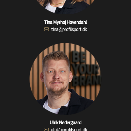
Tina Myrhøj Hovendahl
tina@profilsport.dk
Ulrik Nedergaard
ulrik@profilsport.dk