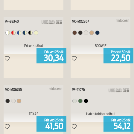
midocean
PF-38340
MO-MO2367
Pricus stråhat
BOOWIE
Pris ved
25
stk
Pris ved
50
stk
30,34
22,50
midocean
MO-MO6755
PF-111076
TEXAS
Hatch foldbar solhat
Pris ved
25
stk
Pris ved
25
stk
41,50
54,12