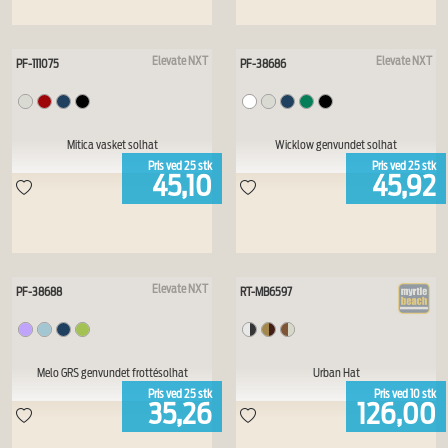
Elevate NXT
Elevate NXT
PF-111075
PF-38686
Mitica vasket solhat
Wicklow genvundet solhat
Pris ved
25
stk
Pris ved
25
stk
45,10
45,92
Elevate NXT
PF-38688
RT-MB6597
Melo GRS genvundet frottésolhat
Urban Hat
Pris ved
25
stk
Pris ved
10
stk
35,26
126,00