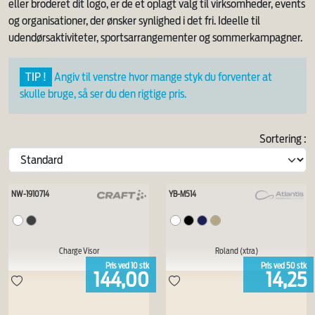
eller broderet dit logo, er de et oplagt valg til virksomheder, events
og organisationer, der ønsker synlighed i det fri. Ideelle til
udendørsaktiviteter, sportsarrangementer og sommerkampagner.
TIP !
Angiv til venstre hvor mange styk du forventer at
skulle bruge, så ser du den rigtige pris.
Sortering :
NW-1910714
YB-M514
Charge Visor
Roland (xtra)
Pris ved
10
stk
Pris ved
50
stk
144,00
14,25