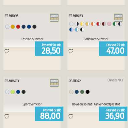
RT-MB096
RT-MB6123
Fashion Sunvisor
Sandwich Sunvisor
Pris ved
50
stk
Pris ved
25
stk
28,50
47,00
Elevate NXT
RT-MB6213
PF-111072
Sport Sunvisor
Howson solhat i genvundet fløjlsstof
Pris ved
15
stk
Pris ved
25
stk
88,00
36,90