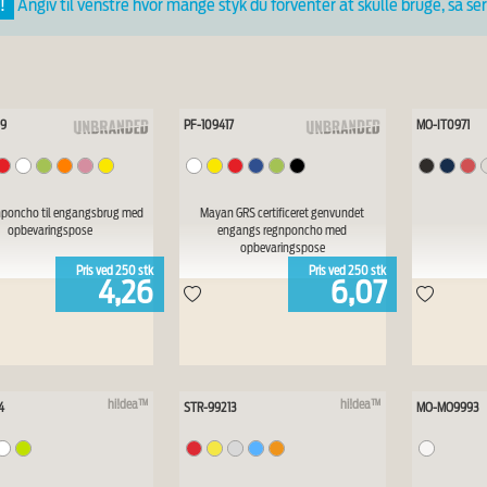
!
Angiv til venstre hvor mange styk du forventer at skulle bruge, så ser 
29
PF-109417
MO-IT0971
nponcho til engangsbrug med
Mayan GRS certificeret genvundet
opbevaringspose
engangs regnponcho med
opbevaringspose
Pris ved
250
stk
Pris ved
250
stk
4,26
6,07
hi!dea™
hi!dea™
4
STR-99213
MO-MO9993