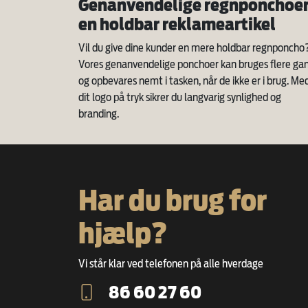
Genanvendelige regnponchoer
en holdbar reklameartikel
Vil du give dine kunder en mere holdbar regnponcho
Vores genanvendelige ponchoer kan bruges flere ga
og opbevares nemt i tasken, når de ikke er i brug. Me
dit logo på tryk sikrer du langvarig synlighed og
branding.
Har du brug for
hjælp?
Vi står klar ved telefonen på alle hverdage
86 60 27 60