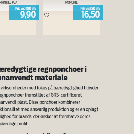
PRINKLE PLA
PONCHIE
Pris ved
100
stk
Pris ved
50
stk
9,90
16,50
æredygtige regnponchoer i
enanvendt materiale
 virksomheder med fokus på bæredygtighed tilbyder
regnponchoer fremstillet af GRS-certificeret
anvendt plast. Disse ponchoer kombinerer
ktionalitet med ansvarlig produktion og er en oplagt
ighed for brands, der ønsker at fremhæve deres
jøvenlige profil.