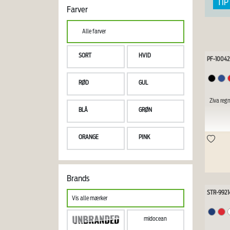
TIP 
Farver
Alle farver
SORT
HVID
PF-1004
RØD
GUL
Ziva reg
BLÅ
GRØN
ORANGE
PINK
Brands
STR-9921
Vis alle mærker
midocean