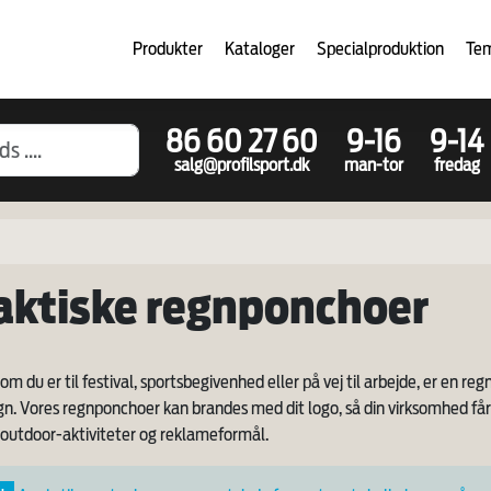
Produkter
Kataloger
Specialproduktion
Te
86 60 27 60
9-16
9-14
salg@profilsport.dk
man-tor
fredag
aktiske regnponchoer
om du er til festival, sportsbegivenhed eller på vej til arbejde, er en 
n. Vores regnponchoer kan brandes med dit logo, så din virksomhed får ma
 outdoor-aktiviteter og reklameformål.