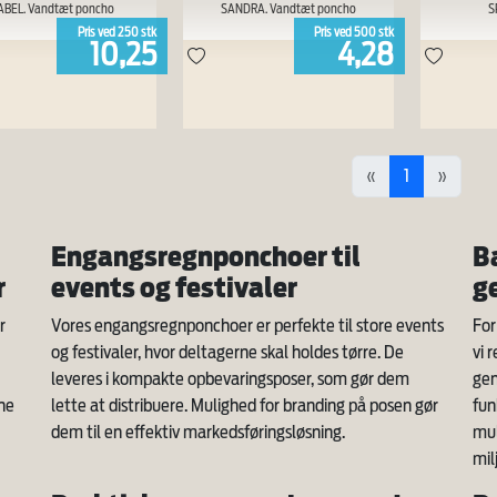
ABEL. Vandtæt poncho
SANDRA. Vandtæt poncho
S
Pris ved
250
stk
Pris ved
500
stk
10,25
4,28
«
1
»
Engangsregnponchoer til
B
r
events og festivaler
g
r
Vores engangsregnponchoer er perfekte til store events
For
og festivaler, hvor deltagerne skal holdes tørre. De
vi 
leveres i kompakte opbevaringsposer, som gør dem
gen
ine
lette at distribuere. Mulighed for branding på posen gør
fun
dem til en effektiv markedsføringsløsning.
mul
mil