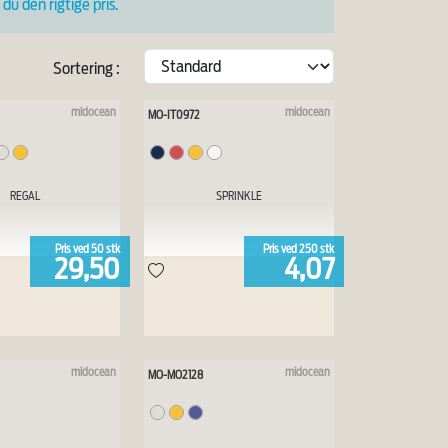
du den rigtige pris.
Sortering :
midocean
midocean
MO-IT0972
REGAL
SPRINKLE
Pris ved
50
stk
Pris ved
250
stk
29,50
4,07
midocean
midocean
MO-MO2128