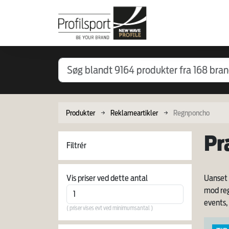
Produkter
Reklameartikler
Regnponcho
Pr
Filtrér
Vis priser ved dette antal
Uanset 
mod reg
events,
( priser vises evt ved minimumsantal )