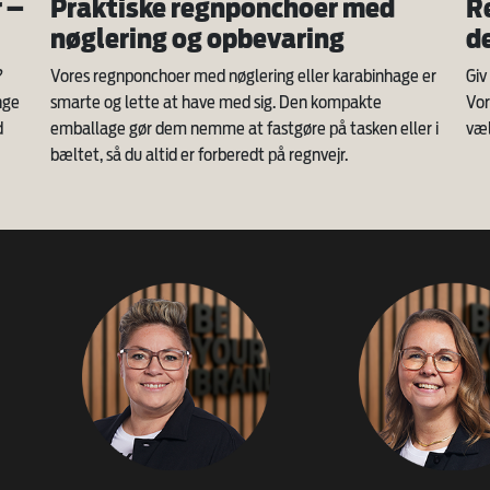
 –
Praktiske regnponchoer med
R
nøglering og opbevaring
d
?
Vores regnponchoer med nøglering eller karabinhage er
Giv
nge
smarte og lette at have med sig. Den kompakte
Vor
d
emballage gør dem nemme at fastgøre på tasken eller i
væl
bæltet, så du altid er forberedt på regnvejr.