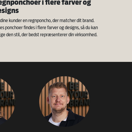
egnponchoer i flere farver og
esigns
 dine kunder en regnponcho, der matcher dit brand.
es ponchoer findes i flere farver og designs, så du kan
ge den stil, der bedst repræsenterer din virksomhed.