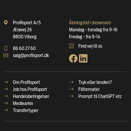
Profilsport A/S
Åbningstid i showroom
Ærøvej 26
Mandag - torsdag fra 9-16
8800 Viborg
Fredag - fra 9-14
Find vej til os
86 60 27 60
salg@profilsport.dk
Om Profilsport
Tryk eller broderi?
Job hos Profilsport
Filformater
Handelsbetingelser
Prompt til ChatGPT etc
Mediearkiv
Transfertyper