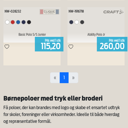
NW-028232
NW-1916718
Basic Polo S/S Junior
Ability Polo Jr
Pris ved
1
stk
Pris ved
1
stk
115,20
260,00
«
1
»
Børnepoloer med tryk eller broderi
Få poloer, der kan brandes med logo og skabe et ensartet udtryk
for skoler, foreninger eller virksomheder. Ideelle til både hverdag
og repræsentative formål.