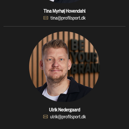
Tina Myrhøj Hovendahl
tina@profilsport.dk
Ulrik Nedergaard
ulrik@profilsport.dk