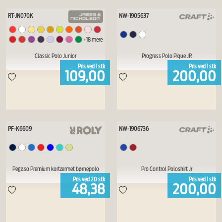
RT-JN070K
NW-1905637
+
18
mere
Classic Polo Junior
Progress Polo Pique JR
Pris ved
1
stk
Pris ved
1
stk
109,00
200,00
PF-K6609
NW-1906736
Pegaso Premium kortærmet børnepolo
Pro Control Poloshirt Jr
Pris ved
20
stk
Pris ved
1
stk
48,38
200,00