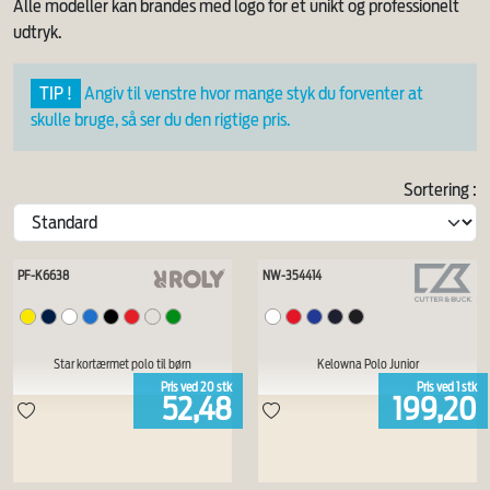
Alle modeller kan brandes med logo for et unikt og professionelt
udtryk.
TIP !
Angiv til venstre hvor mange styk du forventer at
skulle bruge, så ser du den rigtige pris.
Sortering :
PF-K6638
NW-354414
Star kortærmet polo til børn
Kelowna Polo Junior
Pris ved
20
stk
Pris ved
1
stk
52,48
199,20