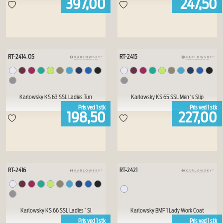
397,00
247,50
RT-2414_OS
RT-2415
Karlowsky KS 63 SSL Ladies Tun
Karlowsky KS 65 SSL Men´s Slip
Pris ved
1
stk
Pris ved
1
stk
198,50
227,00
RT-2416
RT-2421
Karlowsky KS 66 SSL Ladies´ Sl
Karlowsky BMF 1 Lady Work Coat
Pris ved
1
stk
Pris ved
1
stk