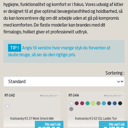
hygiejne, funktionalitet og komfort er i fokus. Vores udvalg af kitler
er designet til at give optimal bevægelsesfrihed og holdbarhed, så
du kan koncentrere dig om dit arbejde uden at gå på kompromis
med komforten. De fleste modeller kan brandes med dit
firmalogo, hvilket giver et professionelt udtryk.
TIP !
Angiv til venstre hvor mange styk du forventer at
skulle bruge, så ser du den rigtige pris.
Sortering :
RT-2412
RT-2414
Karlowsky KS 37 Work Smock Mel
Karlowsky KS 63 SSL Ladies Tun
Pris ved
1
stk
Pris ved
1
stk