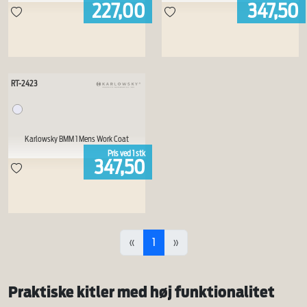
227,00
347,50
RT-2423
Karlowsky BMM 1 Mens Work Coat
Pris ved
1
stk
347,50
«
1
»
Praktiske kitler med høj funktionalitet