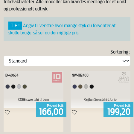
fritidsaktiviteter. Alle modeller kan brandes med logo for et unikt
og professionelt udtryk.
TIP !
Angiv til venstre hvor mange styk du forventer at
skulle bruge, så ser du den rigtige pris.
Sortering :
ID-40634
NW-1112400
CORE sweatshirt | børn
Raglan Sweatshirt Junior
Pris ved
1
stk
Pris ved
1
stk
166,00
199,20