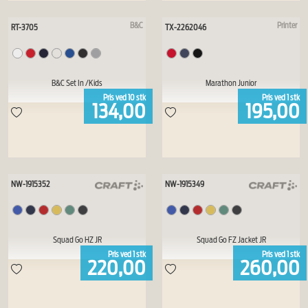
B&C
Printer
RT-3705
TX-2262046
B&C Set In /Kids
Marathon Junior
Pris ved
10
stk
Pris ved
1
stk
134,00
195,00
NW-1915352
NW-1915349
Squad Go HZ JR
Squad Go FZ Jacket JR
Pris ved
1
stk
Pris ved
1
stk
220,00
260,00