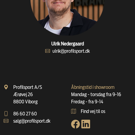
Ulrik Nedergaard
ulrik@profilsport.dk
Profilsport A/S
Åbningstid i showroom
Ærøvej 26
Mandag - torsdag fra 9-16
8800 Viborg
Fredag - fra 9-14
Find vej til os
86 60 27 60
salg@profilsport.dk