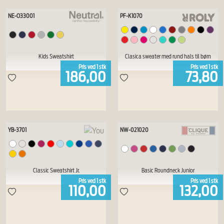
NE-O33001
PF-K1070
Kids Sweatshirt
Clasica sweater med rund hals til børn
Pris ved
1
stk
Pris ved
1
stk
186,00
73,80
YB-3701
NW-021020
Classic Sweatshirt Jr.
Basic Roundneck Junior
Pris ved
1
stk
Pris ved
1
stk
110,00
132,00