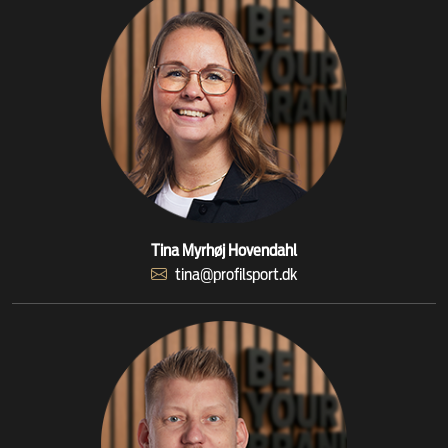
Tina Myrhøj Hovendahl
tina@profilsport.dk