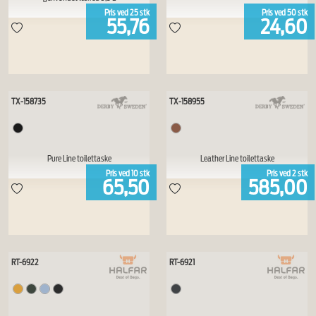
Pris ved
25
stk
Pris ved
50
stk
55,76
24,60
TX-158735
TX-158955
Pure Line toilettaske
Leather Line toilettaske
Pris ved
10
stk
Pris ved
2
stk
65,50
585,00
RT-6922
RT-6921