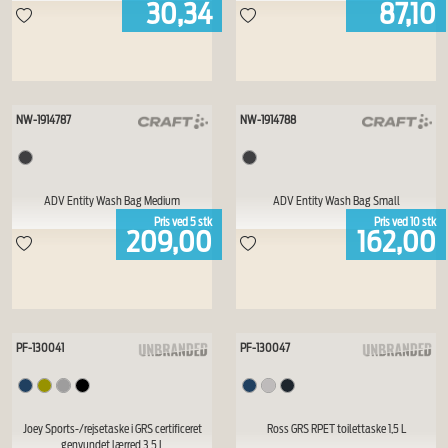
30,34
87,10
NW-1914787
NW-1914788
ADV Entity Wash Bag Medium
ADV Entity Wash Bag Small
Pris ved
5
stk
Pris ved
10
stk
209,00
162,00
PF-130041
PF-130047
Joey Sports-/rejsetaske i GRS certificeret
Ross GRS RPET toilettaske 1,5 L
genvundet lærred 3,5 L