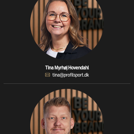
Tina Myrhøj Hovendahl
tina@profilsport.dk