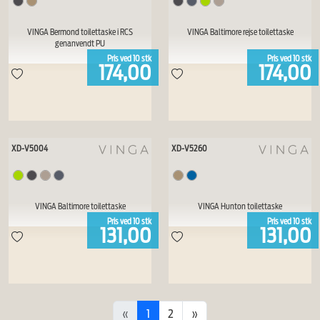
VINGA Bermond toilettaske i RCS
VINGA Baltimore rejse toilettaske
genanvendt PU
Pris ved
10
stk
Pris ved
10
stk
174,00
174,00
XD-V5004
XD-V5260
VINGA Baltimore toilettaske
VINGA Hunton toilettaske
Pris ved
10
stk
Pris ved
10
stk
131,00
131,00
«
1
2
»