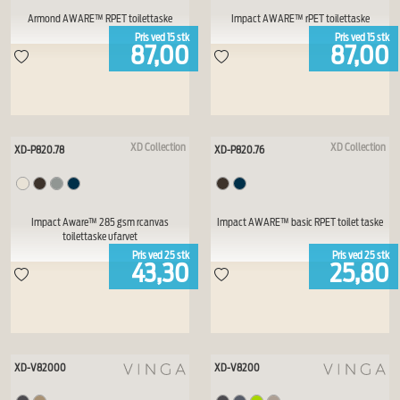
Armond AWARE™ RPET toilettaske
Impact AWARE™ rPET toilettaske
Pris ved
15
stk
Pris ved
15
stk
87,00
87,00
XD Collection
XD Collection
XD-P820.78
XD-P820.76
Impact Aware™ 285 gsm rcanvas
Impact AWARE™ basic RPET toilet taske
toilettaske ufarvet
Pris ved
25
stk
Pris ved
25
stk
43,30
25,80
XD-V82000
XD-V8200