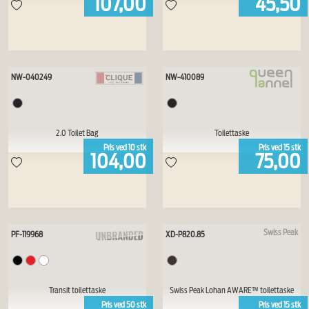
107,00
45,50
NW-040249
NW-410089
2.0 Toilet Bag
Toilettaske
Pris ved
10
stk
Pris ved
15
stk
104,00
75,00
Swiss Peak
PF-119968
XD-P820.85
Transit toilettaske
Swiss Peak Lohan AWARE™ toilettaske
Pris ved
50
stk
Pris ved
15
stk