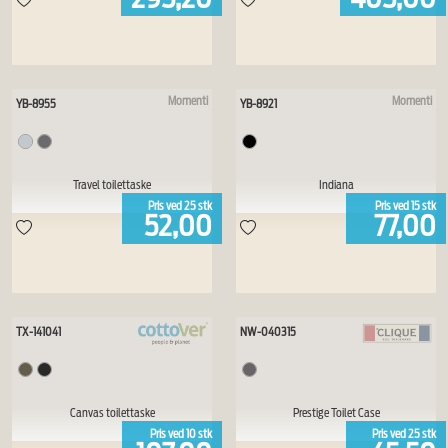
Momenti
Momenti
YB-8955
YB-8921
Travel toilettaske
Indiana
Pris ved
25
stk
Pris ved
15
stk
52,00
77,00
TX-141041
NW-040315
Canvas toilettaske
Prestige Toilet Case
Pris ved
10
stk
Pris ved
25
stk