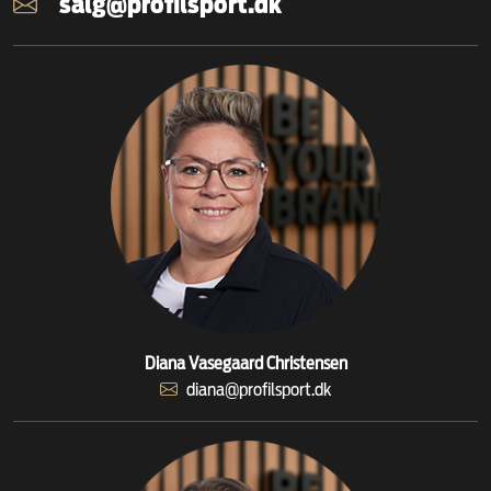
salg@profilsport.dk
Diana Vasegaard Christensen
diana@profilsport.dk