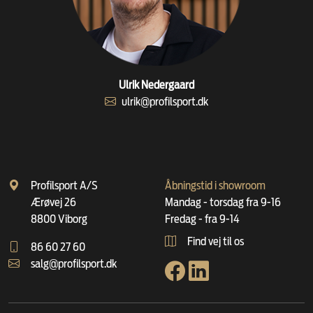
Ulrik Nedergaard
ulrik@profilsport.dk
Profilsport A/S
Åbningstid i showroom
Ærøvej 26
Mandag - torsdag fra 9-16
8800 Viborg
Fredag - fra 9-14
Find vej til os
86 60 27 60
salg@profilsport.dk