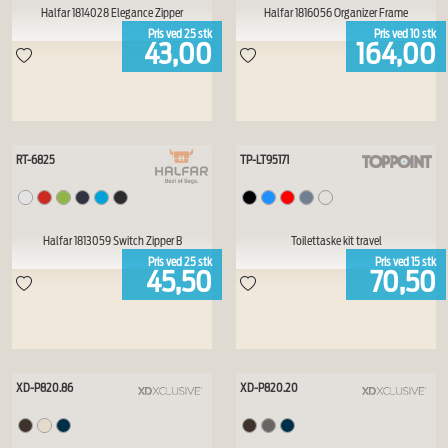
Halfar 1814028 Elegance Zipper
Halfar 1816056 Organizer Frame
Pris ved
25
stk
Pris ved
10
stk
43,00
164,00
RT-6825
TP-LT95171
Halfar 1813059 Switch Zipper B
Toilettaske kit travel
Pris ved
25
stk
Pris ved
15
stk
45,50
70,50
XD-P820.86
XD-P820.20