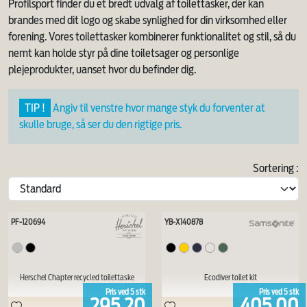
Profilsport finder du et bredt udvalg af toilettasker, der kan
brandes med dit logo og skabe synlighed for din virksomhed eller
forening. Vores toilettasker kombinerer funktionalitet og stil, så du
nemt kan holde styr på dine toiletsager og personlige
plejeprodukter, uanset hvor du befinder dig.
TIP !
Angiv til venstre hvor mange styk du forventer at
skulle bruge, så ser du den rigtige pris.
Sortering :
PF-120694
YB-X140878
Herschel Chapter recycled toilettaske
Ecodiver toilet kit
Pris ved
5
stk
Pris ved
5
stk
295,20
405,00