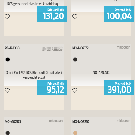
RCS genvundet plast med karabinhage
Pris ved
1
stk
Pris ved
1
stk
131,20
100,04
midocean
PF-124333
MO-MO2172
Omni 3W IPX4 RCS Bluetooth® højttaler i
NOTAMUSIC
genvundet plast
Pris ved
1
stk
Pris ved
1
stk
95,12
391,00
midocean
midocean
MO-MO2173
MO-MO2210