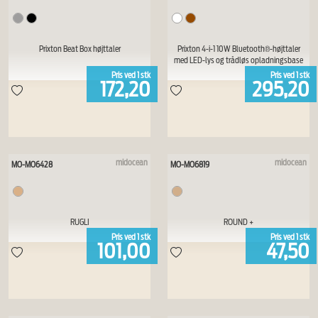
Prixton Beat Box højttaler
Prixton 4-i-1 10W Bluetooth®-højttaler
med LED-lys og trådløs opladningsbase
Pris ved
1
stk
Pris ved
1
stk
172,20
295,20
midocean
midocean
MO-MO6428
MO-MO6819
RUGLI
ROUND +
Pris ved
1
stk
Pris ved
1
stk
101,00
47,50