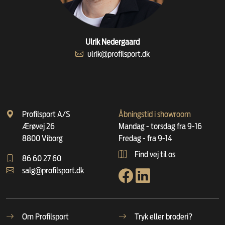
Ulrik Nedergaard
ulrik@profilsport.dk
Profilsport A/S
Åbningstid i showroom
Ærøvej 26
Mandag - torsdag fra 9-16
8800 Viborg
Fredag - fra 9-14
Find vej til os
86 60 27 60
salg@profilsport.dk
Om Profilsport
Tryk eller broderi?