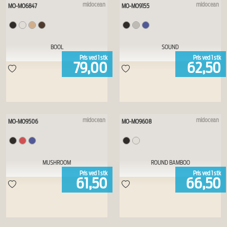
midocean
midocean
MO-MO6847
MO-MO9155
BOOL
SOUND
Pris ved
1
stk
Pris ved
1
stk
79,00
62,50
midocean
midocean
MO-MO9506
MO-MO9608
MUSHROOM
ROUND BAMBOO
Pris ved
1
stk
Pris ved
1
stk
61,50
66,50