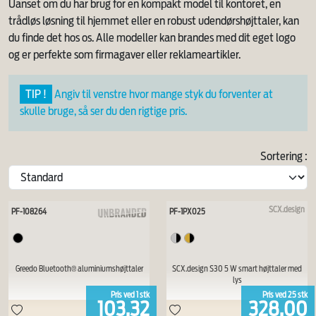
Uanset om du har brug for en kompakt model til kontoret, en
trådløs løsning til hjemmet eller en robust udendørshøjttaler, kan
du finde det hos os. Alle modeller kan brandes med dit eget logo
og er perfekte som firmagaver eller reklameartikler.
TIP !
Angiv til venstre hvor mange styk du forventer at
skulle bruge, så ser du den rigtige pris.
Sortering :
SCX.design
PF-108264
PF-1PX025
Greedo Bluetooth® aluminiumshøjttaler
SCX.design S30 5 W smart højttaler med
lys
Pris ved
1
stk
Pris ved
25
stk
103,32
328,00