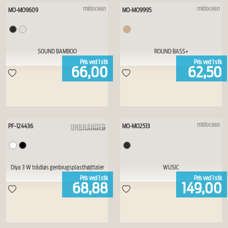
midocean
midocean
MO-MO9609
MO-MO9995
SOUND BAMBOO
ROUND BASS+
Pris ved
1
stk
Pris ved
1
stk
66,00
62,50
midocean
PF-124436
MO-MO2513
Diya 3 W trådløs genbrugsplasthøjttaler
WUSIC
Pris ved
1
stk
Pris ved
1
stk
68,88
149,00