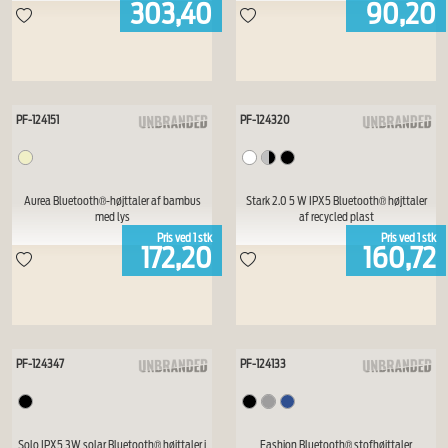
303,40
90,20
PF-124151
PF-124320
Aurea Bluetooth®-højttaler af bambus
Stark 2.0 5 W IPX5 Bluetooth® højttaler
med lys
af recycled plast
Pris ved
1
stk
Pris ved
1
stk
172,20
160,72
PF-124347
PF-124133
Solo IPX5 3W solar Bluetooth® højttaler i
Fashion Bluetooth® stofhøjttaler