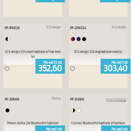
SCX.design
SCX.design
PF-1PX026
PF-2PX024
SCX.design S31 smart højttaler af træ med
SCX.design S26 ringhøjttaler med lys
lys
Pris ved
25
stk
Pris ved
1
stk
352,60
303,40
Prixton
PF-2PA149
PF-124100
Prixton Aloha Lite Bluetooth® højttaler
Cosmos Bluetooth® højttaler af bambus
Pris ved
1
stk
Pris ved
1
stk