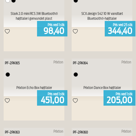
Stark 2.0 mini RCS 3W Bluetooth®
SCX.design S42 10 W vandtæt
højttaler i genvundet plast
Bluetooth®-højttaler
Pris ved
1
stk
Pris ved
25
stk
98,40
344,40
Prixton
Prixton
PF-2PA165
PF-2PA164
Prixton Echo Box højttaler
Prixton Dance Box højttaler
Pris ved
1
stk
Pris ved
1
stk
451,00
205,00
Prixton
Prixton
PF-2PA163
PF-2PA160