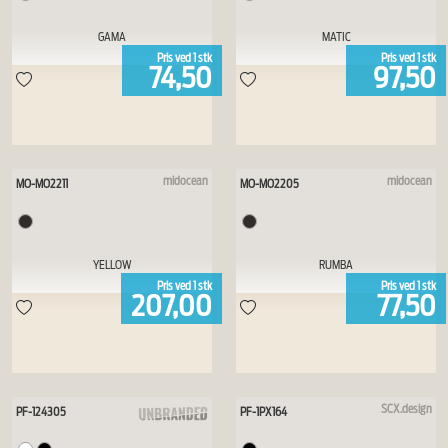
GAMA
MATIC
Pris ved
1
stk
Pris ved
1
stk
74,50
97,50
midocean
midocean
MO-MO2211
MO-MO2205
YELLOW
RUMBA
Pris ved
1
stk
Pris ved
1
stk
207,00
77,50
SCX.design
PF-124305
PF-1PX164