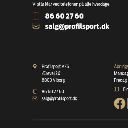
Vi står klar ved telefonen på alle hverdage
86 60 27 60
salg@profilsport.dk
Profilsport A/S
Åbnings
Ærøvej 26
Mandag 
8800 Viborg
Fredag 
Fin
86 60 27 60
salg@profilsport.dk