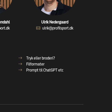
endahl
Ulrik Nedergaard
port.dk
ulrik@profilsport.dk
Tryk eller broderi?
Filformater
Prompt til ChatGPT etc