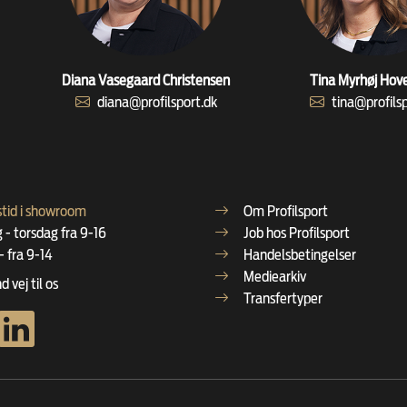
Diana Vasegaard Christensen
Tina Myrhøj Hov
diana@profilsport.dk
tina@profils
tid i showroom
Om Profilsport
- torsdag fra 9-16
Job hos Profilsport
- fra 9-14
Handelsbetingelser
Mediearkiv
d vej til os
Transfertyper