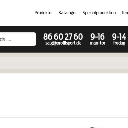
Produkter
Kataloger
Specialproduktion
Te
86 60 27 60
9-16
9-14
salg@profilsport.dk
man-tor
fredag