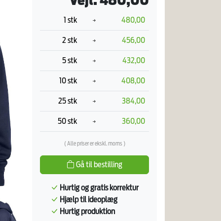
Vejl. 480,00
1 stk
480,00
2 stk
456,00
5 stk
432,00
10 stk
408,00
25 stk
384,00
50 stk
360,00
( Alle priser er ekskl. moms )
Gå til bestilling
Hurtig og gratis korrektur
Hjælp til ideoplæg
Hurtig produktion