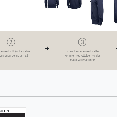
r korrektur til godkendelse,
Du godkender korrektur, eller
remsender denne pr. mail
kommer med rettelser hvis der
måtte være sådanne
ack ( 99 )