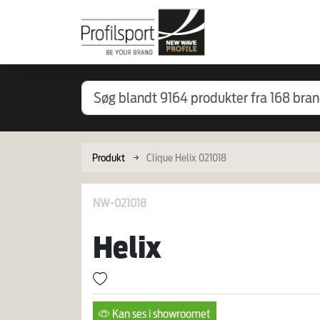
Produkt
Clique Helix 021018
NW-021018
Helix
Kan ses i showroomet