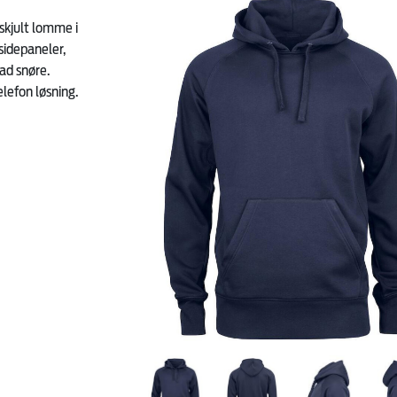
kjult lomme i
sidepaneler,
lad snøre.
lefon løsning.