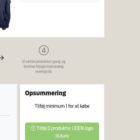
Vi sætter produktion i gang, og
kommer tilbage med endelig
leveringstid.
Opsummering
Tilføj minimum
1
for at købe
Tilføj
0
produkter
UDEN logo
til kurv