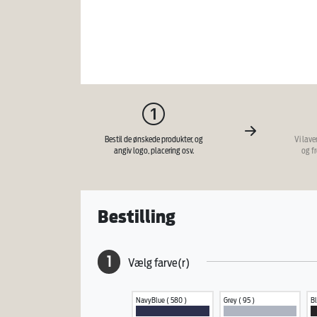
Bestil de ønskede produkter, og
Vi lave
angiv logo, placering osv.
og f
Bestilling
1
Vælg farve(r)
NavyBlue ( 580 )
Grey ( 95 )
Bl