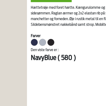
Hættetrøje med foret hætte. Kængurulomme og s
sidesømmen. Raglan ærmer og 2x2 elastan rib på 
manchetter og forneden. Øje i rustik metal til en f
Sildebensmønstret nakkebånd samt strop. Mobilte
Farver
Den viste farve er :
NavyBlue ( 580 )