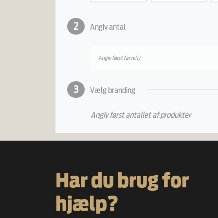
2
Angiv antal
Angiv først farve(r)
3
Vælg branding
Angiv først antallet af produkter
Har du brug for
hjælp?