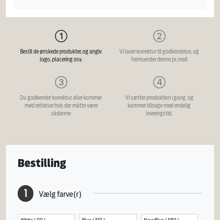
Bestil de ønskede produkter, og angiv
Vi laver korrektur til godkendelse, og
logo, placering osv.
fremsender denne pr. mail
Du godkender korrektur, eller kommer
Vi sætter produktion i gang, og
med rettelser hvis der måtte være
kommer tilbage med endelig
sådanne
leveringstid.
Bestilling
1
Vælg farve(r)
White ( 00 )
Blue ( 510 )
NavyBlue ( 580 )