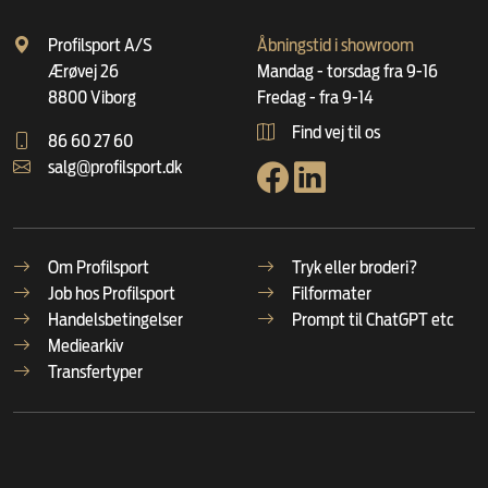
Profilsport A/S
Åbningstid i showroom
Ærøvej 26
Mandag - torsdag fra 9-16
8800 Viborg
Fredag - fra 9-14
Find vej til os
86 60 27 60
salg@profilsport.dk
Om Profilsport
Tryk eller broderi?
Job hos Profilsport
Filformater
Handelsbetingelser
Prompt til ChatGPT etc
Mediearkiv
Transfertyper