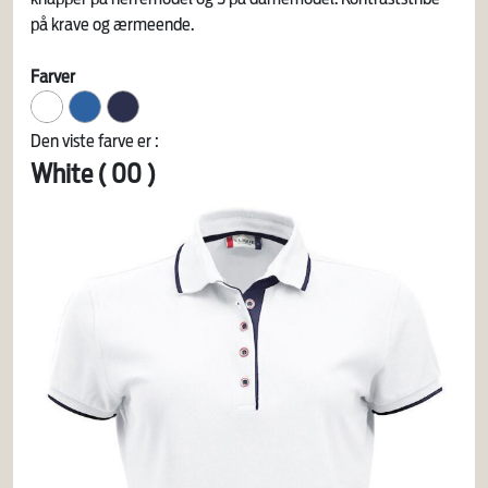
på krave og ærmeende.
Farver
Den viste farve er :
White ( 00 )