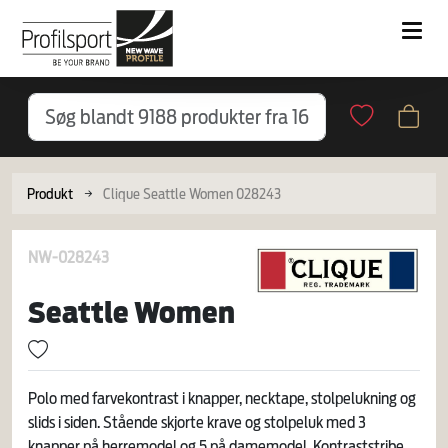
Produkt
Clique Seattle Women 028243
NW-028243
Seattle Women
Polo med farvekontrast i knapper, necktape, stolpelukning og
slids i siden. Stående skjorte krave og stolpeluk med 3
knapper på herremodel og 5 på damemodel. Kontraststribe