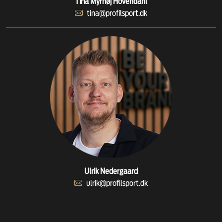
Tina Myrhøj Hovendahl
tina@profilsport.dk
Ulrik Nedergaard
ulrik@profilsport.dk