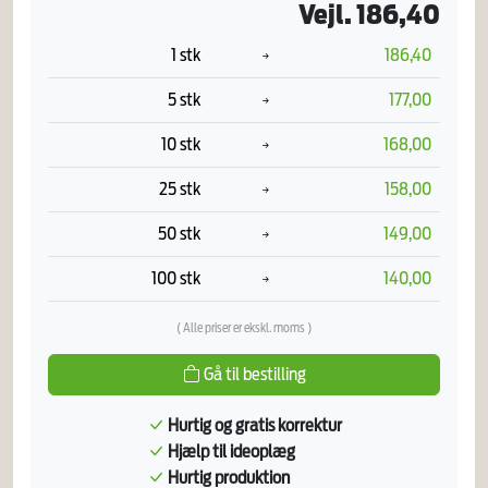
Vejl. 186,40
1 stk
186,40
5 stk
177,00
10 stk
168,00
25 stk
158,00
50 stk
149,00
100 stk
140,00
( Alle priser er ekskl. moms )
Gå til bestilling
Hurtig og gratis korrektur
Hjælp til ideoplæg
Hurtig produktion