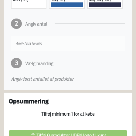
2
Angiv antal
Angiv først farve(r)
3
Vælg branding
Angiv først antallet af produkter
Opsummering
Tilføj minimum
1
for at købe
Tilføj
0
produkter
UDEN logo
til kurv