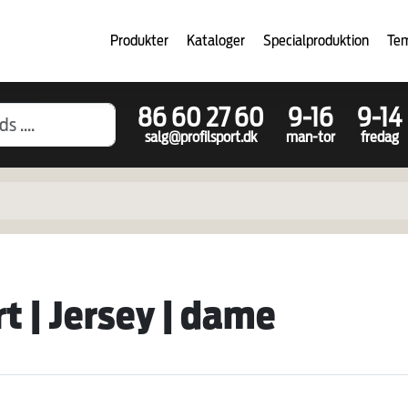
Produkter
Kataloger
Specialproduktion
Te
86 60 27 60
9-16
9-14
salg@profilsport.dk
man-tor
fredag
t | Jersey | dame