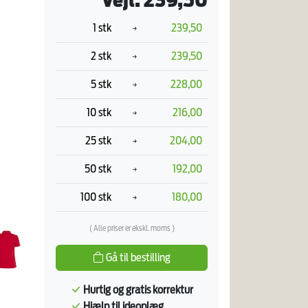
Vejl. 239,50
1 stk
239,50
2 stk
239,50
5 stk
228,00
10 stk
216,00
25 stk
204,00
50 stk
192,00
100 stk
180,00
( Alle priser er ekskl. moms )
Gå til bestilling
Hurtig og gratis korrektur
Hjælp til ideoplæg