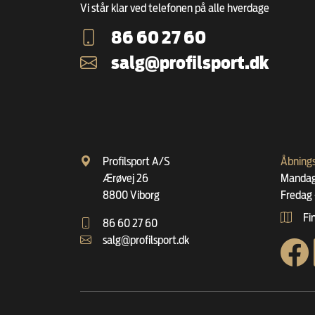
Vi står klar ved telefonen på alle hverdage
86 60 27 60
salg@profilsport.dk
Profilsport A/S
Åbnings
Ærøvej 26
Mandag 
8800 Viborg
Fredag 
Fin
86 60 27 60
salg@profilsport.dk