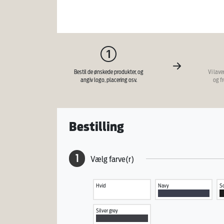
Bestil de ønskede produkter, og
Vi lave
angiv logo, placering osv.
og f
Bestilling
1
Vælg farve(r)
Hvid
Navy
So
Silver grey