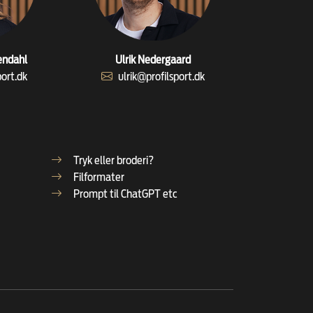
endahl
Ulrik Nedergaard
port.dk
ulrik@profilsport.dk
Tryk eller broderi?
Filformater
Prompt til ChatGPT etc