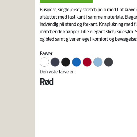
Business, single jersey stretch polo med flot krav
afsluttet med fast kant i samme materiale. Elega
indvendig på stand og forkant. Knaplukning med fl
matchende knapper. Lille elegant slids i sidesøm. S
og blød samt giver en øget komfort og bevægelses
Farver
Den viste farve er :
Rød