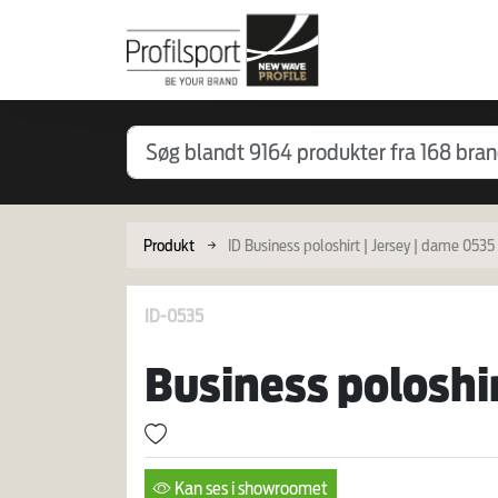
Produkt
ID Business poloshirt | Jersey | dame 0535
ID-0535
Business poloshir
Kan ses i showroomet