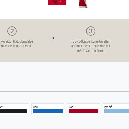
r korrektur til godkendelse,
Du godkender korrektur, eller
remsender denne pr. mail
kommer med rettelser hvis der
måtte være sådanne
rt
Azur
Rød
Lys blå