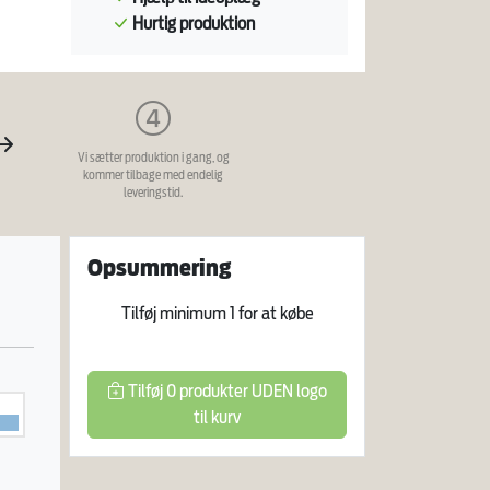
Hurtig produktion
Vi sætter produktion i gang, og
kommer tilbage med endelig
leveringstid.
Opsummering
Tilføj minimum
1
for at købe
Tilføj
0
produkter
UDEN logo
til kurv