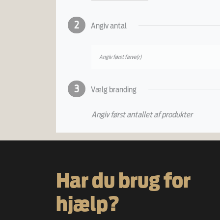
2
Angiv antal
Angiv først farve(r)
3
Vælg branding
Angiv først antallet af produkter
Har du brug for
hjælp?