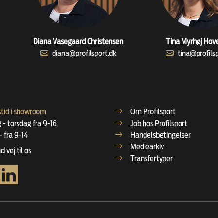
Diana Vasegaard Christensen
Tina Myrhøj Hov
diana@profilsport.dk
tina@profils
tid i showroom
Om Profilsport
- torsdag fra 9-16
Job hos Profilsport
- fra 9-14
Handelsbetingelser
Mediearkiv
d vej til os
Transfertyper