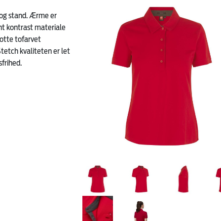
e og stand. Ærme er
nt kontrast materiale
otte tofarvet
tetch kvaliteten er let
frihed.