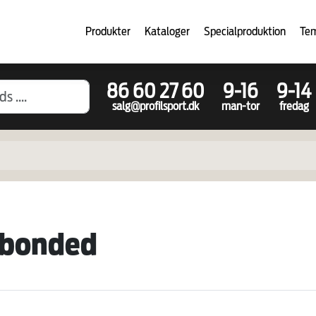
Produkter
Kataloger
Specialproduktion
Te
86 60 27 60
9-16
9-14
salg@profilsport.dk
man-tor
fredag
 bonded