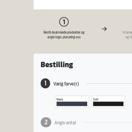
Bestil de ønskede produkter, og
Vi lave
angiv logo, placering osv.
og f
Bestilling
1
Vælg farve(r)
Navy
Sort
2
Angiv antal