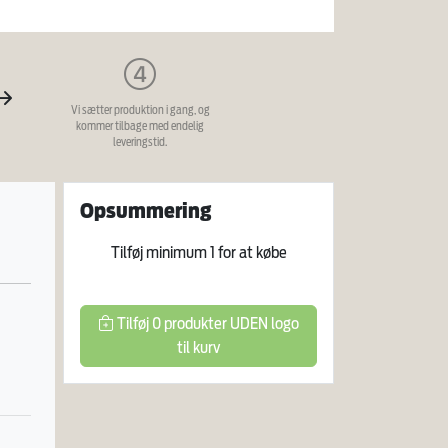
Vi sætter produktion i gang, og
kommer tilbage med endelig
leveringstid.
Opsummering
Tilføj minimum
1
for at købe
Tilføj
0
produkter
UDEN logo
til kurv