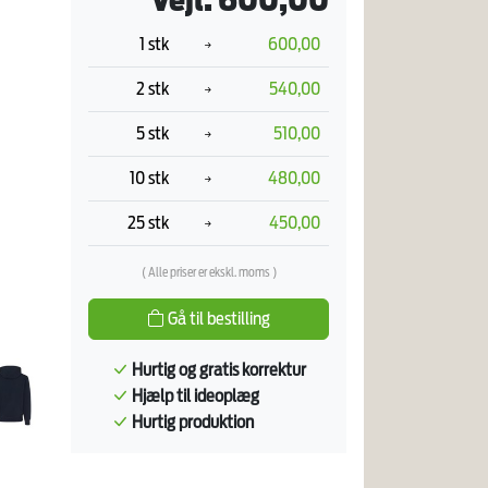
Vejl. 600,00
1 stk
600,00
2 stk
540,00
5 stk
510,00
10 stk
480,00
25 stk
450,00
( Alle priser er ekskl. moms )
Gå til bestilling
Hurtig og gratis korrektur
Hjælp til ideoplæg
Hurtig produktion