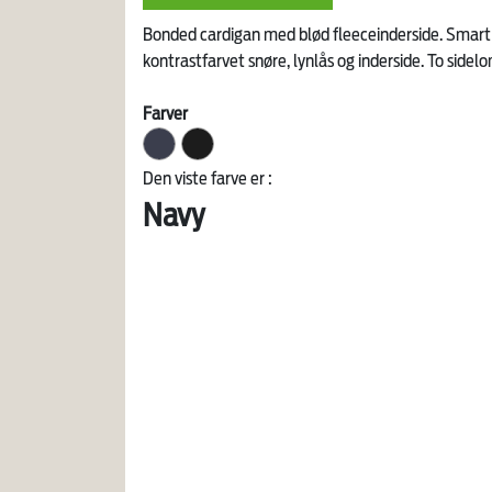
Bonded cardigan med blød fleeceinderside. Sma
kontrastfarvet snøre, lynlås og inderside. To side
Farver
Den viste farve er :
Navy