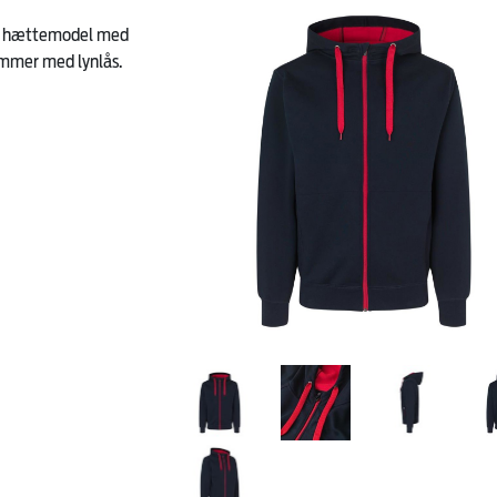
rt hættemodel med
lommer med lynlås.