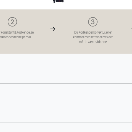
r korrektur til godkendelse,
Du godkender korrektur, eller
remsender denne pr. mail
kommer med rettelser hvis der
måtte være sådanne