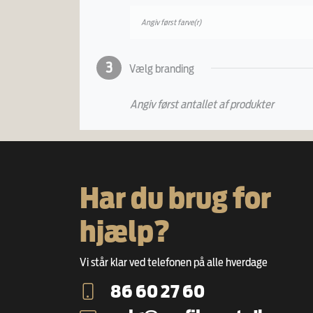
Angiv først farve(r)
3
Vælg branding
Angiv først antallet af produkter
Har du brug for
hjælp?
Vi står klar ved telefonen på alle hverdage
86 60 27 60