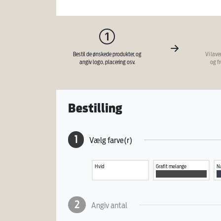
Bestil de ønskede produkter, og
Vi lave
angiv logo, placering osv.
og f
Bestilling
1
Vælg farve(r)
Hvid
Grafit melange
N
2
Angiv antal