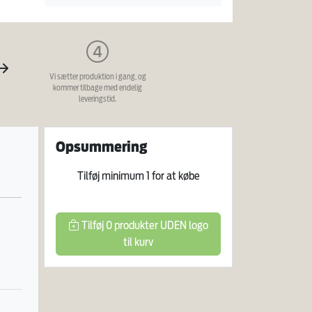
Vi sætter produktion i gang, og
kommer tilbage med endelig
leveringstid.
Opsummering
Tilføj minimum
1
for at købe
Tilføj
0
produkter
UDEN logo
til kurv