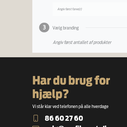
Angiv først farve(r)
3
Vælg branding
Angiv først antallet af produkter
Har du brug for
hjælp?
Vi står klar ved telefonen på alle hverdage
86 60 27 60