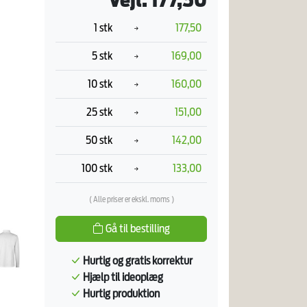
Vejl. 177,50
1 stk
177,50
5 stk
169,00
10 stk
160,00
25 stk
151,00
50 stk
142,00
100 stk
133,00
( Alle priser er ekskl. moms )
Gå til bestilling
Hurtig og gratis korrektur
Hjælp til ideoplæg
Hurtig produktion