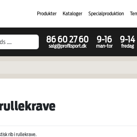
Produkter
Kataloger
Specialproduktion
Te
86 60 27 60
9-16
9-14
salg@profilsport.dk
man-tor
fredag
 rullekrave
sk rib i rullekrave.