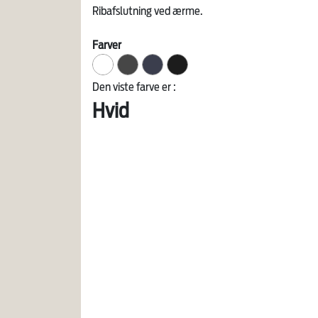
Ribafslutning ved ærme.
Farver
Den viste farve er :
Hvid