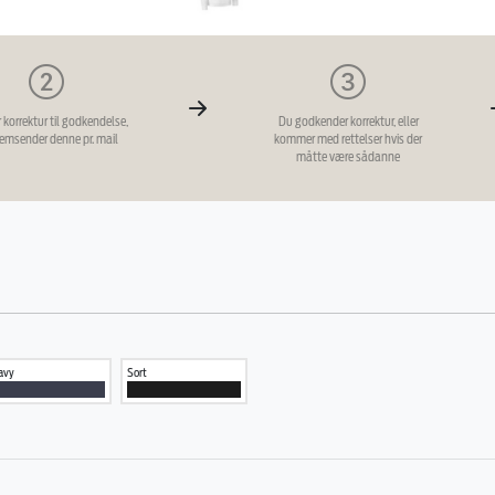
r korrektur til godkendelse,
Du godkender korrektur, eller
remsender denne pr. mail
kommer med rettelser hvis der
måtte være sådanne
avy
Sort