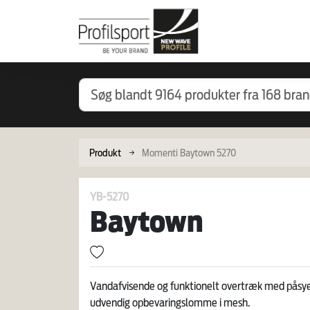
Produkt
Momenti Baytown 5270
YB-5270
Baytown
Vandafvisende og funktionelt overtræk med påsye
udvendig opbevaringslomme i mesh.