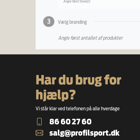
Angiv først farve(r)
3
Vælg branding
Angiv først antallet af produkter
Har du brug for
hjælp?
Vi står klar ved telefonen på alle hverdage
86 60 27 60
salg@profilsport.dk