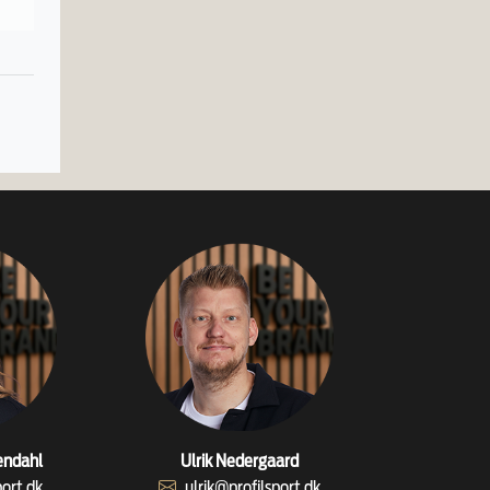
endahl
Ulrik Nedergaard
port.dk
ulrik@profilsport.dk