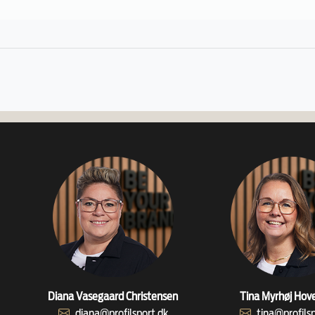
Diana Vasegaard Christensen
Tina Myrhøj Hov
diana@profilsport.dk
tina@profils