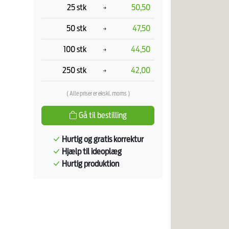
25 stk
50,50
50 stk
47,50
100 stk
44,50
250 stk
42,00
( Alle priser er ekskl. moms )
Gå til bestilling
Hurtig og gratis korrektur
Hjælp til ideoplæg
Hurtig produktion