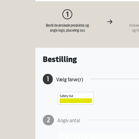
Bestil de ønskede produkter, og
Vi lave
angiv logo, placering osv.
og f
Bestilling
1
Vælg farve(r)
Safety Gul
2
Angiv antal