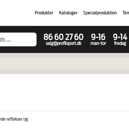
Produkter
Kataloger
Specialproduktion
Te
86 60 27 60
9-16
9-14
salg@profilsport.dk
man-tor
fredag
de reflekser og