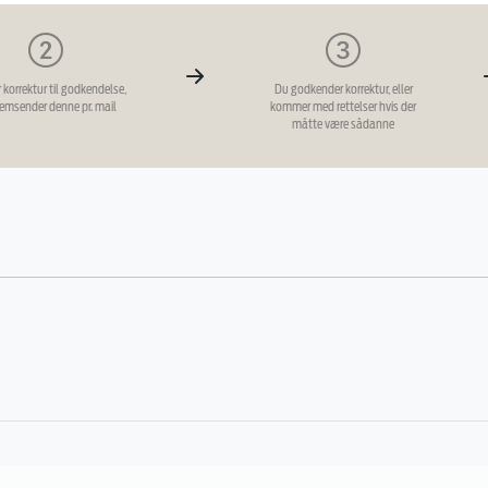
r korrektur til godkendelse,
Du godkender korrektur, eller
remsender denne pr. mail
kommer med rettelser hvis der
måtte være sådanne