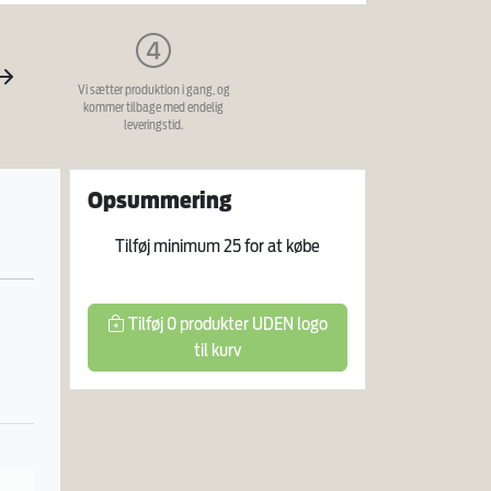
Vi sætter produktion i gang, og
kommer tilbage med endelig
leveringstid.
Opsummering
Tilføj minimum
25
for at købe
Tilføj
0
produkter
UDEN logo
til kurv