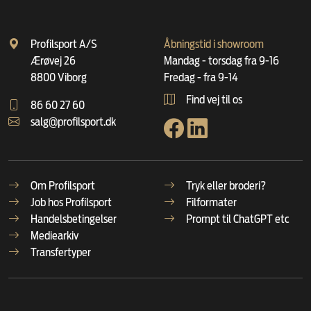
Profilsport A/S
Åbningstid i showroom
Ærøvej 26
Mandag - torsdag fra 9-16
8800 Viborg
Fredag - fra 9-14
Find vej til os
86 60 27 60
salg@profilsport.dk
Om Profilsport
Tryk eller broderi?
Job hos Profilsport
Filformater
Handelsbetingelser
Prompt til ChatGPT etc
Mediearkiv
Transfertyper