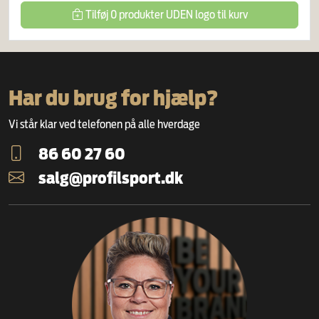
Tilføj
0
produkter
UDEN logo
til kurv
Har du brug for hjælp?
Vi står klar ved telefonen på alle hverdage
86 60 27 60
salg@profilsport.dk