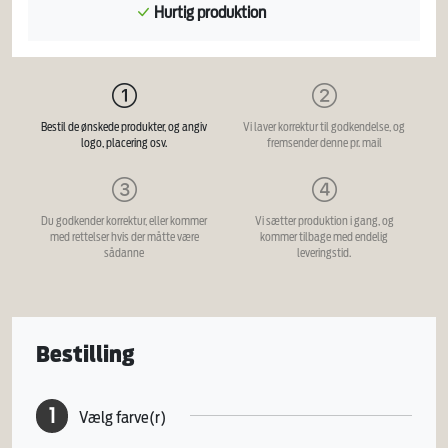
Hurtig produktion
Bestil de ønskede produkter, og angiv
Vi laver korrektur til godkendelse, og
logo, placering osv.
fremsender denne pr. mail
Du godkender korrektur, eller kommer
Vi sætter produktion i gang, og
med rettelser hvis der måtte være
kommer tilbage med endelig
sådanne
leveringstid.
Bestilling
1
Vælg farve(r)