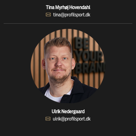
Tina Myrhøj Hovendahl
tina@profilsport.dk
Ulrik Nedergaard
ulrik@profilsport.dk