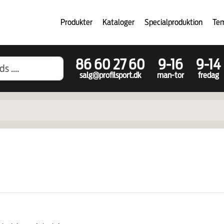
Produkter
Kataloger
Specialproduktion
Te
86 60 27 60
9-16
9-14
salg@profilsport.dk
man-tor
fredag