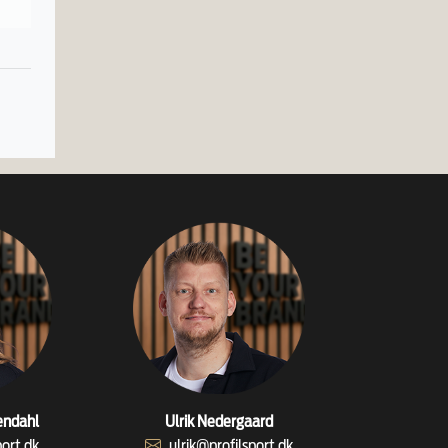
endahl
Ulrik Nedergaard
port.dk
ulrik@profilsport.dk