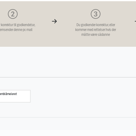
r korrektur til godkendelse,
Du godkender korrektur, eller
remsender denne pr. mail
kommer med rettelser hvis der
måtte være sådanne
ornblåmeleret