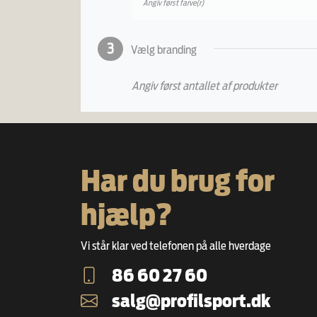
Angiv først farve(r)
3
Vælg branding
Angiv først antallet af produkter
Har du brug for
hjælp?
Vi står klar ved telefonen på alle hverdage
86 60 27 60
salg@profilsport.dk