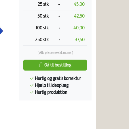
25 stk
45,00
50 stk
42,50
100 stk
40,00
250 stk
37,50
( Alle priser er ekskl. moms )
Gå til bestilling
Hurtig og gratis korrektur
Hjælp til ideoplæg
Hurtig produktion