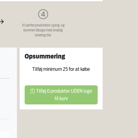
Vi sætter produktion i gang, og
kommer tilbage med endelig
leveringstid.
Opsummering
Tilføj minimum
25
for at købe
Tilføj
0
produkter
UDEN logo
til kurv