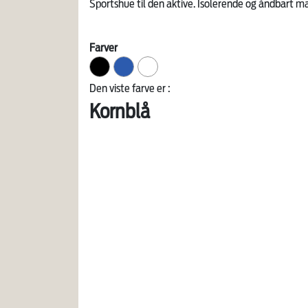
Sportshue til den aktive. Isolerende og åndbart ma
Farver
Den viste farve er :
Kornblå