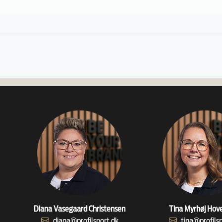
Diana Vasegaard Christensen
Tina Myrhøj Hov
diana@profilsport.dk
tina@profils