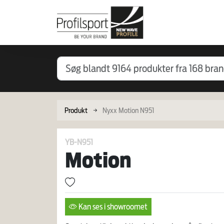
Produkt
Nyxx Motion N951
YB-N951
Motion
Kan ses i showroomet