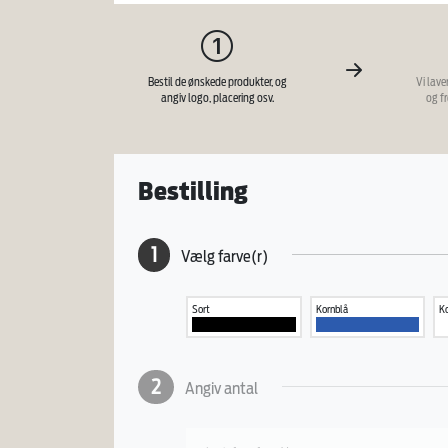
Bestil de ønskede produkter, og
Vi lave
angiv logo, placering osv.
og f
Bestilling
1
Vælg farve(r)
Sort
Kornblå
K
2
Angiv antal