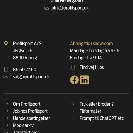
Ulrik Nedergaard
ulrik@profilsport.dk
Profilsport A/S
Åbningstid i showroom
Ærøvej 26
Mandag - torsdag fra 9-16
8800 Viborg
Fredag - fra 9-14
Find vej til os
86 60 27 60
salg@profilsport.dk
Om Profilsport
Tryk eller broderi?
Job hos Profilsport
Filformater
Handelsbetingelser
Prompt til ChatGPT etc
Mediearkiv
Transfertyper