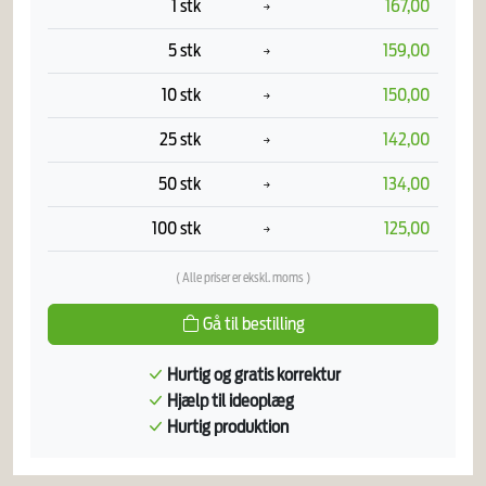
1 stk
167,00
5 stk
159,00
10 stk
150,00
25 stk
142,00
50 stk
134,00
100 stk
125,00
( Alle priser er ekskl. moms )
Gå til bestilling
Hurtig og gratis korrektur
Hjælp til ideoplæg
Hurtig produktion