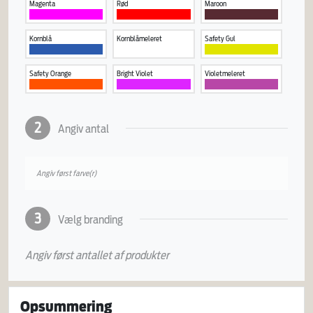
Magenta
Rød
Maroon
Kornblå
Kornblåmeleret
Safety Gul
Safety Orange
Bright Violet
Violetmeleret
2
Angiv antal
Angiv først farve(r)
3
Vælg branding
Angiv først antallet af produkter
Opsummering