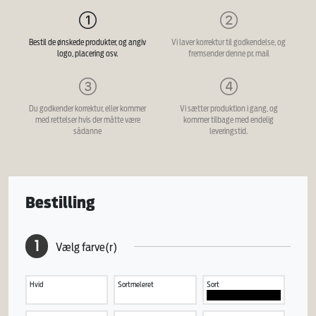
Bestil de ønskede produkter, og angiv
Vi laver korrektur til godkendelse, og
logo, placering osv.
fremsender denne pr. mail
Du godkender korrektur, eller kommer
Vi sætter produktion i gang, og
med rettelser hvis der måtte være
kommer tilbage med endelig
sådanne
leveringstid.
Bestilling
1
Vælg farve(r)
Hvid
Sortmeleret
Sort