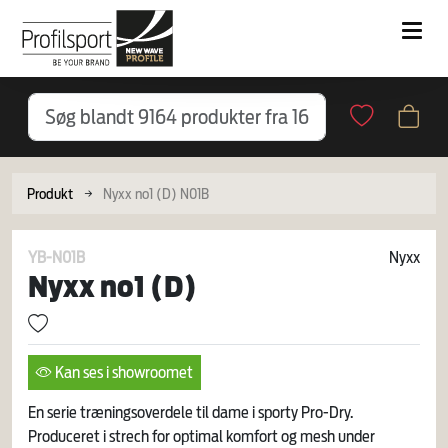
Produkt
Nyxx no1 (D) N01B
YB-N01B
Nyxx
Nyxx no1 (D)
Kan ses i showroomet
En serie træningsoverdele til dame i sporty Pro-Dry.
Produceret i strech for optimal komfort og mesh under