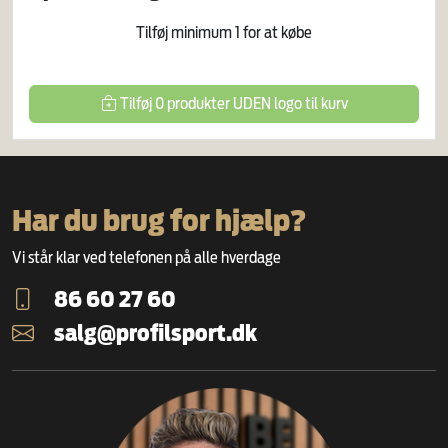
Tilføj minimum
1
for at købe
Tilføj
0
produkter
UDEN logo
til kurv
Har du brug for hjælp?
Vi står klar ved telefonen på alle hverdage
86 60 27 60
salg@profilsport.dk