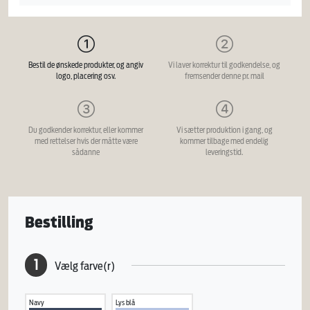
Bestil de ønskede produkter, og angiv
Vi laver korrektur til godkendelse, og
logo, placering osv.
fremsender denne pr. mail
Du godkender korrektur, eller kommer
Vi sætter produktion i gang, og
med rettelser hvis der måtte være
kommer tilbage med endelig
sådanne
leveringstid.
Bestilling
1
Vælg farve(r)
Navy
Lys blå