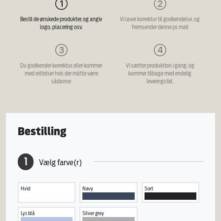
Bestil de ønskede produkter, og angiv
Vi laver korrektur til godkendelse, og
logo, placering osv.
fremsender denne pr. mail
Du godkender korrektur, eller kommer
Vi sætter produktion i gang, og
med rettelser hvis der måtte være
kommer tilbage med endelig
sådanne
leveringstid.
Bestilling
1
Vælg farve(r)
Hvid
Navy
Sort
Lys blå
Silver grey