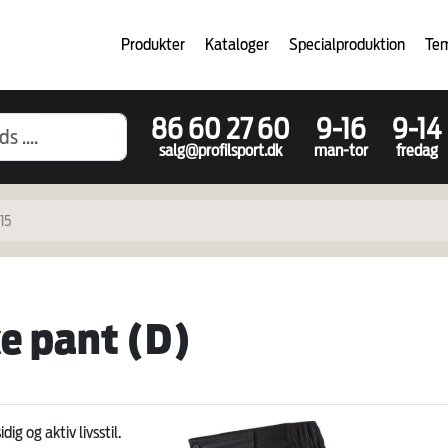
Produkter
Kataloger
Specialproduktion
Te
86 60 27 60
9-16
9-14
salg@profilsport.dk
man-tor
fredag
15
e pant (D)
ig og aktiv livsstil.