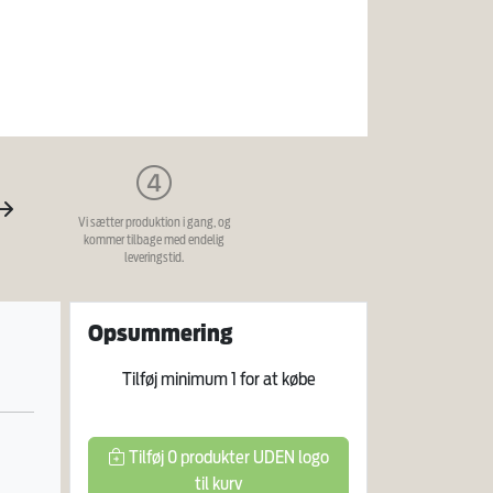
Vi sætter produktion i gang, og
kommer tilbage med endelig
leveringstid.
Opsummering
Tilføj minimum
1
for at købe
Tilføj
0
produkter
UDEN logo
til kurv