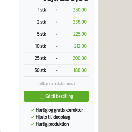
1 stk
250,00
2 stk
238,00
5 stk
225,00
10 stk
212,00
25 stk
200,00
50 stk
188,00
( Alle priser er ekskl. moms )
Gå til bestilling
Hurtig og gratis korrektur
Hjælp til ideoplæg
Hurtig produktion