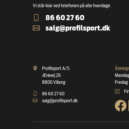
Vi står klar ved telefonen på alle hverdage
86 60 27 60
salg@profilsport.dk
Profilsport A/S
Åbnings
Ærøvej 26
Mandag 
8800 Viborg
Fredag 
Fin
86 60 27 60
salg@profilsport.dk