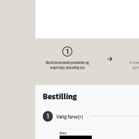
Bestil de ønskede produkter, og
Vi lave
angiv logo, placering osv.
og f
Bestilling
1
Vælg farve(r)
Black