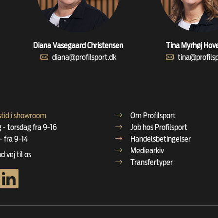
Diana Vasegaard Christensen
Tina Myrhøj Hov
diana@profilsport.dk
tina@profils
tid i showroom
Om Profilsport
- torsdag fra 9-16
Job hos Profilsport
- fra 9-14
Handelsbetingelser
Mediearkiv
d vej til os
Transfertyper