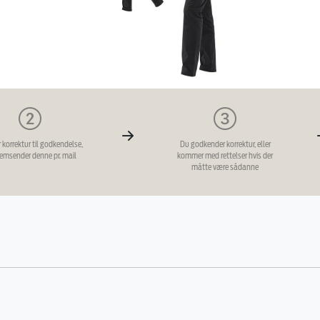
r korrektur til godkendelse,
Du godkender korrektur, eller
remsender denne pr. mail
kommer med rettelser hvis der
måtte være sådanne