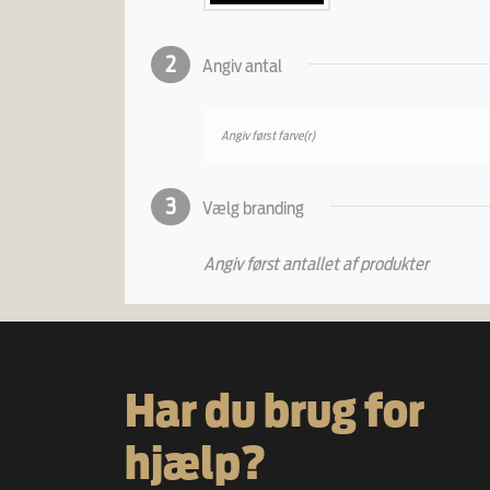
2
Angiv antal
Angiv først farve(r)
3
Vælg branding
Angiv først antallet af produkter
Har du brug for
hjælp?