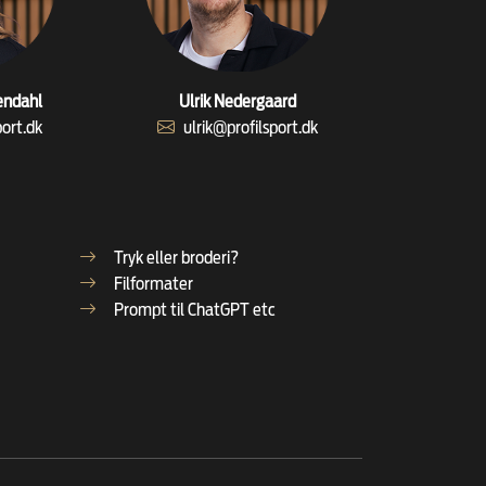
endahl
Ulrik Nedergaard
port.dk
ulrik@profilsport.dk
Tryk eller broderi?
Filformater
Prompt til ChatGPT etc