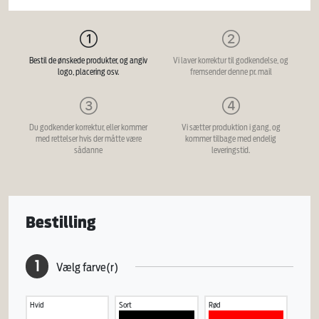
Bestil de ønskede produkter, og angiv
Vi laver korrektur til godkendelse, og
logo, placering osv.
fremsender denne pr. mail
Du godkender korrektur, eller kommer
Vi sætter produktion i gang, og
med rettelser hvis der måtte være
kommer tilbage med endelig
sådanne
leveringstid.
Bestilling
1
Vælg farve(r)
Hvid
Sort
Rød