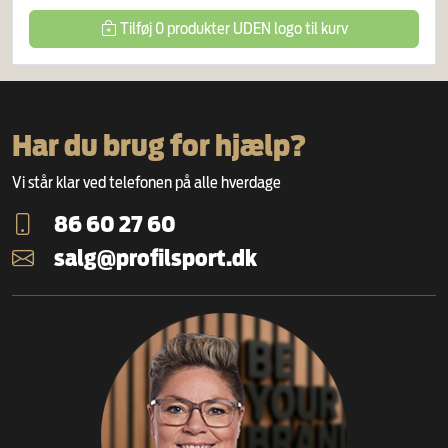
Tilføj
0
produkter
UDEN logo
til kurv
Har du brug for hjælp?
Vi står klar ved telefonen på alle hverdage
86 60 27 60
salg@profilsport.dk