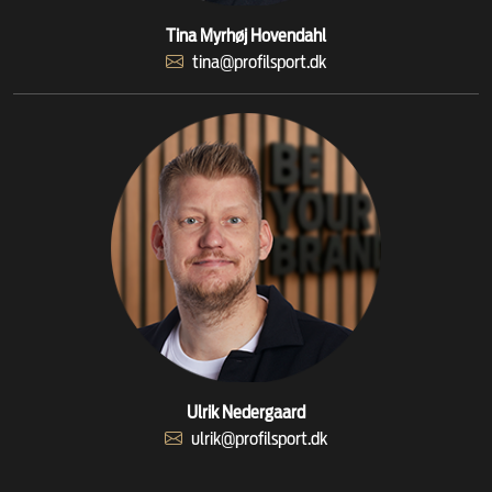
Tina Myrhøj Hovendahl
tina@profilsport.dk
Ulrik Nedergaard
ulrik@profilsport.dk