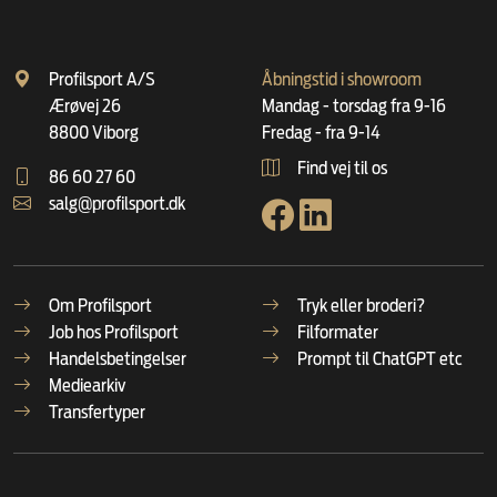
Profilsport A/S
Åbningstid i showroom
Ærøvej 26
Mandag - torsdag fra 9-16
8800 Viborg
Fredag - fra 9-14
Find vej til os
86 60 27 60
salg@profilsport.dk
Om Profilsport
Tryk eller broderi?
Job hos Profilsport
Filformater
Handelsbetingelser
Prompt til ChatGPT etc
Mediearkiv
Transfertyper