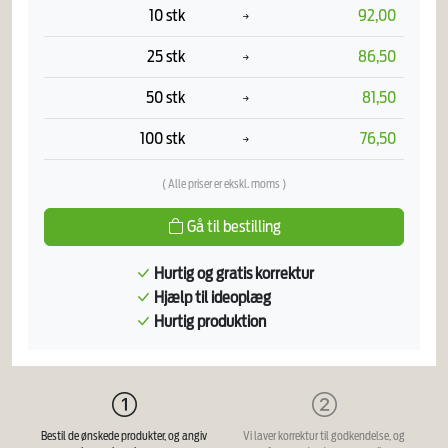
10 stk
92,00
25 stk
86,50
50 stk
81,50
100 stk
76,50
( Alle priser er ekskl. moms )
Gå til bestilling
Hurtig og gratis korrektur
Hjælp til ideoplæg
Hurtig produktion
Bestil de ønskede produkter, og angiv
Vi laver korrektur til godkendelse, og