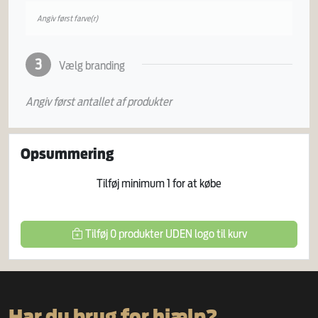
Angiv først farve(r)
3
Vælg branding
Angiv først antallet af produkter
Opsummering
Tilføj minimum
1
for at købe
Tilføj
0
produkter
UDEN logo
til kurv
Har du brug for hjælp?