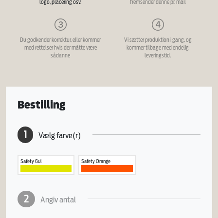
logo, placering osv.
fremsender denne pr. mail
Du godkender korrektur, eller kommer
Vi sætter produktion i gang, og
med rettelser hvis der måtte være
kommer tilbage med endelig
sådanne
leveringstid.
Bestilling
1
Vælg farve(r)
Safety Gul
Safety Orange
2
Angiv antal