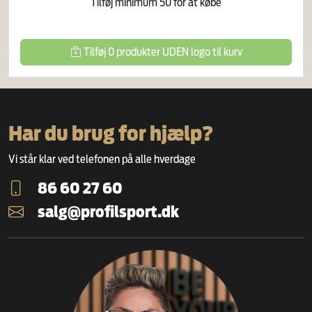
Tilføj minimum
50
for at købe
Tilføj
0
produkter
UDEN logo
til kurv
Har du brug for hjælp?
Vi står klar ved telefonen på alle hverdage
86 60 27 60
salg@profilsport.dk