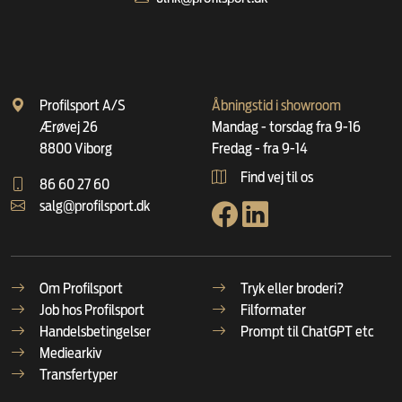
Profilsport A/S
Åbningstid i showroom
Ærøvej 26
Mandag - torsdag fra 9-16
8800 Viborg
Fredag - fra 9-14
Find vej til os
86 60 27 60
salg@profilsport.dk
Om Profilsport
Tryk eller broderi?
Job hos Profilsport
Filformater
Handelsbetingelser
Prompt til ChatGPT etc
Mediearkiv
Transfertyper