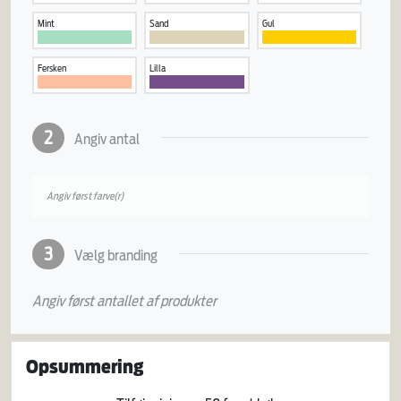
Mint
Sand
Gul
Fersken
Lilla
2
Angiv antal
Angiv først farve(r)
3
Vælg branding
Angiv først antallet af produkter
Opsummering