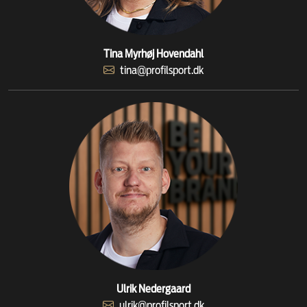
Tina Myrhøj Hovendahl
tina@profilsport.dk
Ulrik Nedergaard
ulrik@profilsport.dk