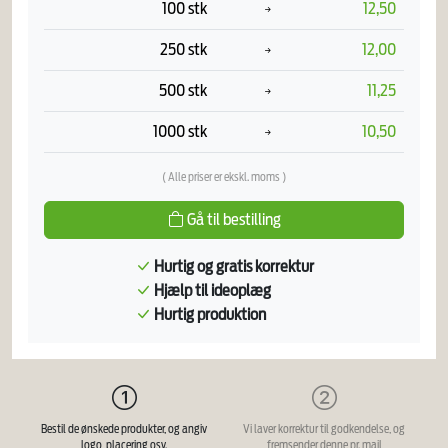
100 stk
12,50
250 stk
12,00
500 stk
11,25
1000 stk
10,50
( Alle priser er ekskl. moms )
Gå til bestilling
Hurtig og gratis korrektur
Hjælp til ideoplæg
Hurtig produktion
Bestil de ønskede produkter, og angiv
Vi laver korrektur til godkendelse, og
logo, placering osv.
fremsender denne pr. mail