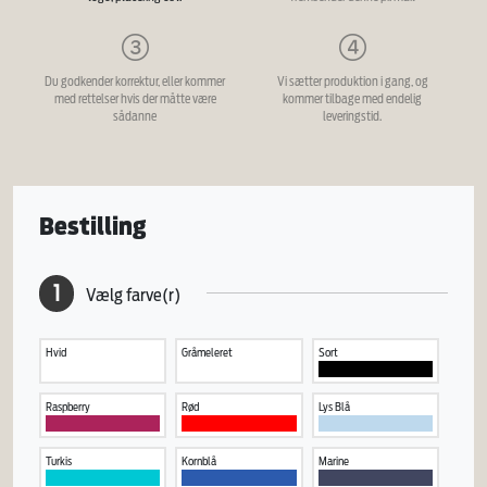
Du godkender korrektur, eller kommer
Vi sætter produktion i gang, og
med rettelser hvis der måtte være
kommer tilbage med endelig
sådanne
leveringstid.
Bestilling
1
Vælg farve(r)
Hvid
Gråmeleret
Sort
Raspberry
Rød
Lys Blå
Turkis
Kornblå
Marine