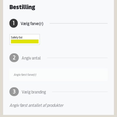
Bestilling
1
Vælg farve(r)
Safety Gul
2
Angiv antal
Angiv først farve(r)
3
Vælg branding
Angiv først antallet af produkter