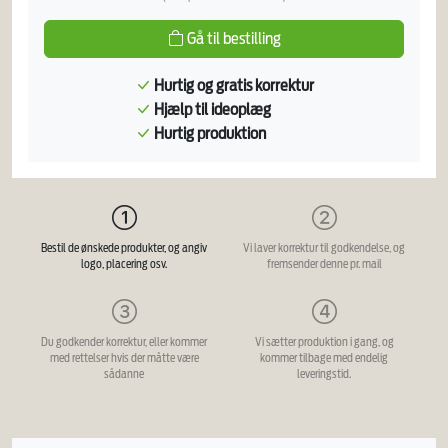
Gå til bestilling
Hurtig og gratis korrektur
Hjælp til ideoplæg
Hurtig produktion
Bestil de ønskede produkter, og angiv
Vi laver korrektur til godkendelse, og
logo, placering osv.
fremsender denne pr. mail
Du godkender korrektur, eller kommer
Vi sætter produktion i gang, og
med rettelser hvis der måtte være
kommer tilbage med endelig
sådanne
leveringstid.