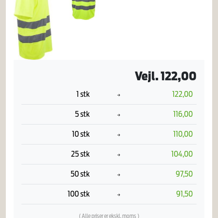
Vejl. 122,00
1 stk
122,00
5 stk
116,00
10 stk
110,00
25 stk
104,00
50 stk
97,50
100 stk
91,50
( Alle priser er ekskl. moms )