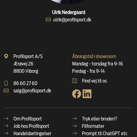
Ulrik Nedergaard
ulrik@profilsport.dk
Profilsport A/S
Åbningstid i showroom
Ærøvej 26
Mandag - torsdag fra 9-16
8800 Viborg
Fredag - fra 9-14
Find vej til os
86 60 27 60
salg@profilsport.dk
Om Profilsport
Tryk eller broderi?
Job hos Profilsport
Filformater
Handelsbetingelser
Prompt til ChatGPT etc