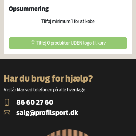
Opsummering
Tilføj minimum
1
for at købe
Tilføj
0
produkter
UDEN logo
til kurv
Har du brug for hjælp?
Vi står klar ved telefonen på alle hverdage
86 60 27 60
salg@profilsport.dk