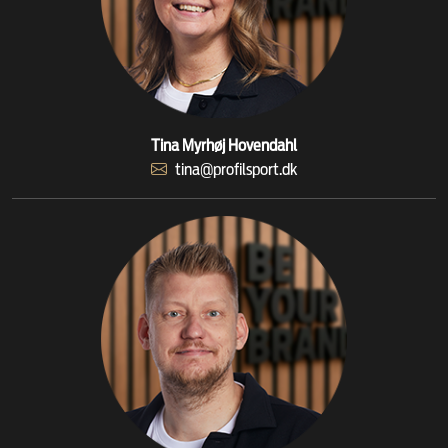
Tina Myrhøj Hovendahl
tina@profilsport.dk