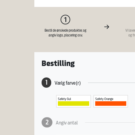
Bestil de ønskede produkter, og
Vi lave
angiv logo, placering osv.
og f
Bestilling
1
Vælg farve(r)
Safety Gul
Safety Orange
2
Angiv antal