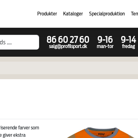
Produkter
Kataloger
Specialproduktion
Te
86 60 27 60
9-16
9-14
salg@profilsport.dk
man-tor
fredag
riserende farver som
e giver ekstra