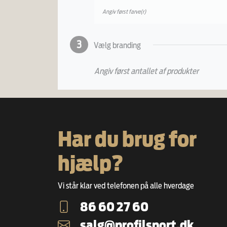
Angiv først farve(r)
3
Vælg branding
Angiv først antallet af produkter
Har du brug for
hjælp?
Vi står klar ved telefonen på alle hverdage
86 60 27 60
salg@profilsport.dk