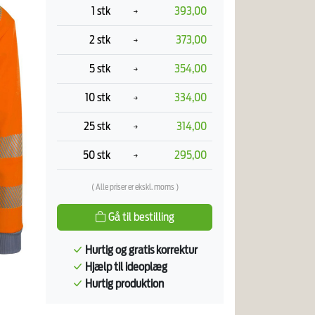
1 stk
393,00
2 stk
373,00
5 stk
354,00
10 stk
334,00
25 stk
314,00
50 stk
295,00
( Alle priser er ekskl. moms )
Gå til bestilling
Hurtig og gratis korrektur
Hjælp til ideoplæg
Hurtig produktion