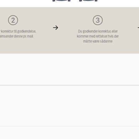
r korrektur til godkendelse,
Du godkender korrektur, eller
remsender denne pr. mail
kommer med rettelser hvis der
måtte være sådanne