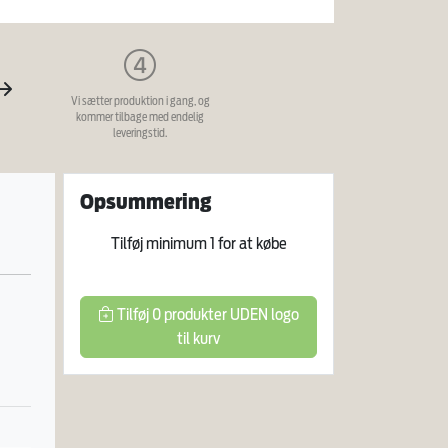
Vi sætter produktion i gang, og
kommer tilbage med endelig
leveringstid.
Opsummering
Tilføj minimum
1
for at købe
Tilføj
0
produkter
UDEN logo
til kurv