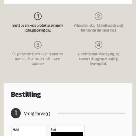
Bestil de ønskede produkter, og angiv
Vi laver korrektur til godkendelse, og
logo, placering osv.
fremsender denne pr. mail
Du godkender korrektur, eller kommer
Vi sætter produktion i gang, og
med rettelser hvis der måtte være
kommer tilbage med endelig
sådanne
leveringstid.
Bestilling
1
Vælg farve(r)
Hvid
Sort